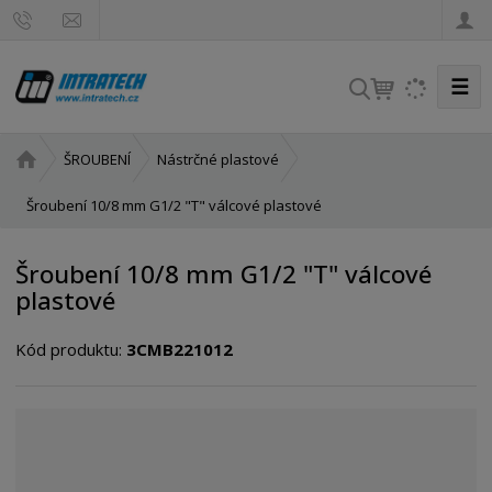
☰
V
y
h
Ú
ŠROUBENÍ
Nástrčné plastové
l
v
e
o
Šroubení 10/8 mm G1/2 "T" válcové plastové
d
d
a
n
Šroubení 10/8 mm G1/2 "T" válcové
t
í
plastové
s
t
Kód produktu:
3CMB221012
r
a
n
a