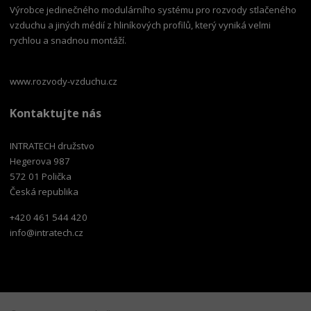
Výrobce jedinečného modulárního systému pro rozvody stlačeného
vzduchu a jiných médií z hliníkových profilů, který vyniká velmi
rychlou a snadnou montáží.
www.rozvody-vzduchu.cz
Kontaktujte nás
INTRATECH družstvo
Hegerova 987
572 01 Polička
Česká republika
+420 461 544 420
info@intratech.cz