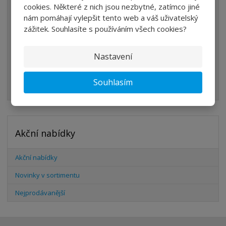
cookies. Některé z nich jsou nezbytné, zatímco jiné
VENTILY
nám pomáhají vylepšit tento web a váš uživatelský
zážitek. Souhlasíte s používáním všech cookies?
VÁLCE
PŘÍSLUŠENSTVÍ
Nastavení
ŠROUBENÍ
Souhlasím
HADICE
Akční nabídky
Akční nabídky
Novinky v sortimentu
Nejprodávanější