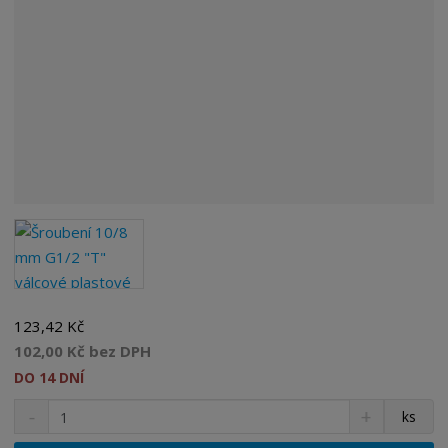
123,42 Kč
102,00 Kč bez DPH
DO 14 DNÍ
S
N
Z
ks
n
a
m