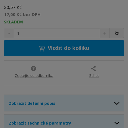
20,57 Kč
17,00 Kč bez DPH
SKLADEM
S
N
Z
ks
n
a
m
í
v
ě
ž
ý
Vložit do košíku
n
i
š
i
t
i
t
m
t
p
n
m
o
o
n
Zeptejte se odborníka
Sdílet
ž
o
č
s
ž
e
t
s
t
v
t
Zobrazit detailní popis
í
v
í
Zobrazit technické parametry