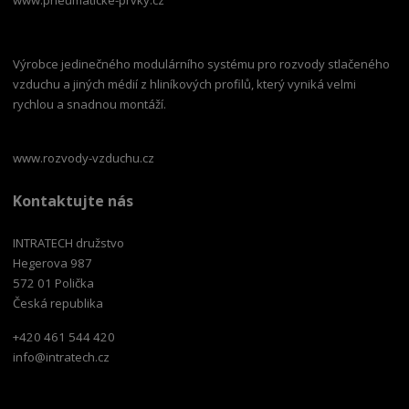
www.pneumaticke-prvky.cz
Výrobce jedinečného modulárního systému pro rozvody stlačeného
vzduchu a jiných médií z hliníkových profilů, který vyniká velmi
rychlou a snadnou montáží.
www.rozvody-vzduchu.cz
Kontaktujte nás
INTRATECH družstvo
Hegerova 987
572 01 Polička
Česká republika
+420 461 544 420
info@intratech.cz