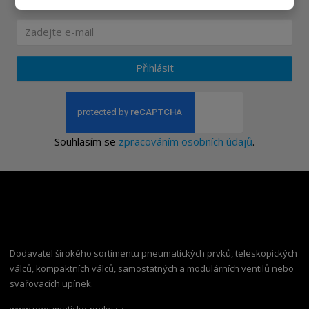
Ať vám nic neunikne
Přihlásit
Souhlasím se
zpracováním osobních údajů
.
Dodavatel širokého sortimentu pneumatických prvků, teleskopických
válců, kompaktních válců, samostatných a modulárních ventilů nebo
svařovacích upínek.