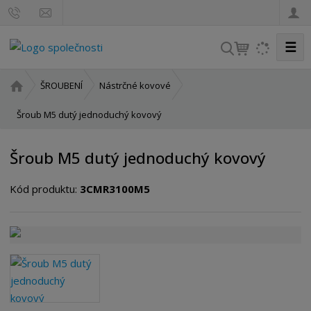
☰
V
y
h
Ú
ŠROUBENÍ
Nástrčné kovové
l
v
o
Šroub M5 dutý jednoduchý kovový
e
d
d
n
a
Šroub M5 dutý jednoduchý kovový
í
t
s
Kód produktu:
3CMR3100M5
t
r
a
n
a