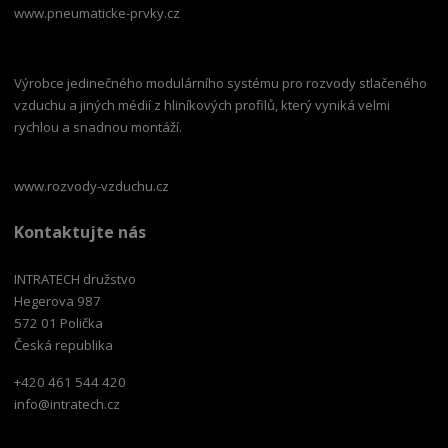
www.pneumaticke-prvky.cz
Výrobce jedinečného modulárního systému pro rozvody stlačeného
vzduchu a jiných médií z hliníkových profilů, který vyniká velmi
rychlou a snadnou montáží.
www.rozvody-vzduchu.cz
Kontaktujte nás
INTRATECH družstvo
Hegerova 987
572 01 Polička
Česká republika
+420 461 544 420
info@intratech.cz