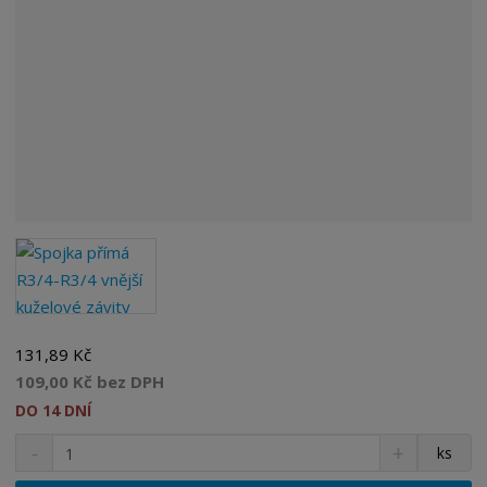
131,89 Kč
109,00 Kč bez DPH
DO 14 DNÍ
S
N
Z
ks
n
a
m