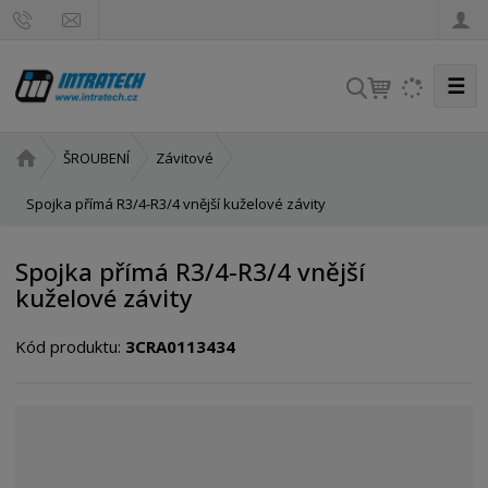
☰
V
y
h
Ú
ŠROUBENÍ
Závitové
l
v
e
o
Spojka přímá R3/4-R3/4 vnější kuželové závity
d
d
a
n
Spojka přímá R3/4-R3/4 vnější
t
í
kuželové závity
s
t
Kód produktu:
3CRA0113434
r
a
n
a