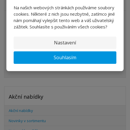
VŠECHNY KATEGORIE
Na našich webových stránkách používáme soubory
cookies. Některé z nich jsou nezbytné, zatímco jiné
ÚPRAVA VZDUCHU
nám pomáhají vylepšit tento web a váš uživatelský
zážitek. Souhlasíte s používáním všech cookies?
VENTILY
VÁLCE
Nastavení
PŘÍSLUŠENSTVÍ
Souhlasím
ŠROUBENÍ
HADICE
Akční nabídky
Akční nabídky
Novinky v sortimentu