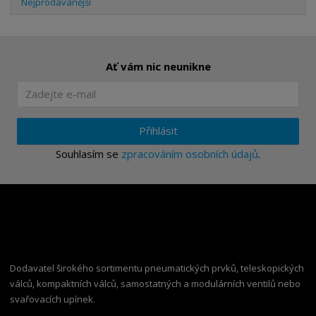
Nejprodávanější
Ať vám nic neunikne
Přihlásit
Souhlasím se
zpracováním osobních údajů
.
Dodavatel širokého sortimentu pneumatických prvků, teleskopických
válců, kompaktních válců, samostatných a modulárních ventilů nebo
svařovacích upínek.