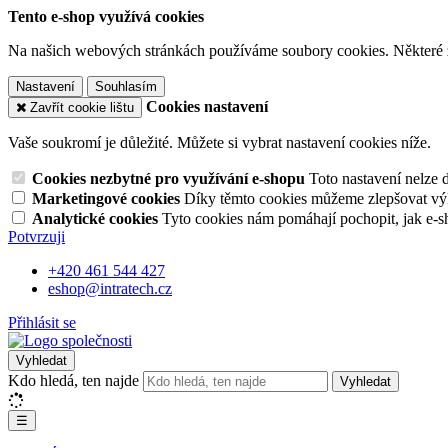
Tento e-shop využívá cookies
Na našich webových stránkách používáme soubory cookies. Některé z n
Nastavení
Souhlasím
Cookies nastavení
Zavřít cookie lištu
Vaše soukromí je důležité. Můžete si vybrat nastavení cookies níže.
Cookies nezbytné pro využívání e-shopu
Toto nastavení nelze 
Marketingové cookies
Díky těmto cookies můžeme zlepšovat výko
Analytické cookies
Tyto cookies nám pomáhají pochopit, jak e-s
Potvrzuji
+420 461 544 427
eshop@intratech.cz
Přihlásit se
Vyhledat
Kdo hledá, ten najde
Vyhledat
☰