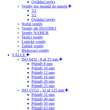
Ovládací prvky
Ventily pro montáž do panelu
3/2
5/2
Ovládací prvky
Nožní ventily
Ventily dle ISO5599/1
Ventily NAMUR
Škrtící ventily
Logické ventily
Zpětné ventily
Blokovací ventily
VÁLCE
ISO 6432 - 8 až 25 mm
Průměr 8 mm
Průměr 10 mm
Průměr 12 mm
Průměr 16 mm
Průměr 20 mm
Průměr 25 mm
ISO 15552 - 32 až 125 mm
Průměr 32 mm
Průměr 40 mm
Průměr 50 mm
Průměr 63 mm