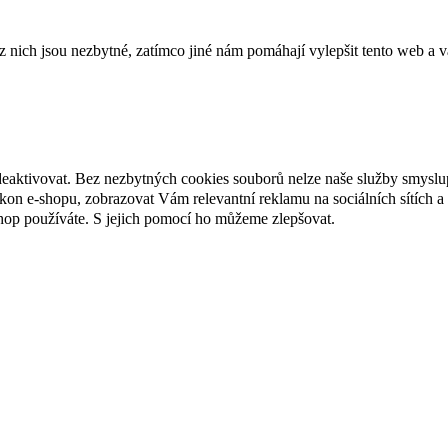
ich jsou nezbytné, zatímco jiné nám pomáhají vylepšit tento web a vá
deaktivovat. Bez nezbytných cookies souborů nelze naše služby smyslu
n e-shopu, zobrazovat Vám relevantní reklamu na sociálních sítích a 
hop používáte. S jejich pomocí ho můžeme zlepšovat.