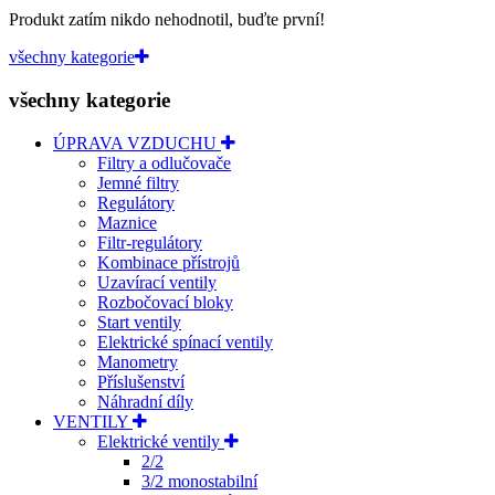
Produkt zatím nikdo nehodnotil, buďte první!
všechny kategorie
všechny kategorie
ÚPRAVA VZDUCHU
Filtry a odlučovače
Jemné filtry
Regulátory
Maznice
Filtr-regulátory
Kombinace přístrojů
Uzavírací ventily
Rozbočovací bloky
Start ventily
Elektrické spínací ventily
Manometry
Příslušenství
Náhradní díly
VENTILY
Elektrické ventily
2/2
3/2 monostabilní