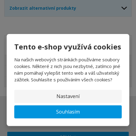
Zobrazit alternativní produkty
Tento e-shop využívá cookies
Akční nabídky
Na našich webových stránkách používáme soubory
Akční nabídky
cookies. Některé z nich jsou nezbytné, zatímco jiné
Novinky v sortimentu
nám pomáhají vylepšit tento web a váš uživatelský
zážitek. Souhlasíte s používáním všech cookies?
Nejprodávanější
Nastavení
Ať vám nic neunikne
Souhlasím