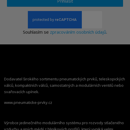
Přihlásit
Souhlasím se
zpracováním osobních údajů
.
Dodavatel širokého sortimentu pneumatických prvků, teleskopických
válců, kompaktních válců, samostatných a modulárních ventilů nebo
svařovacích upínek.
www.pneumaticke-prvky.cz
Výrobce jedinečného modulárního systému pro rozvody stlačeného
vzduchu a jiných médií z hliníkových profilů, který vyniká velmi