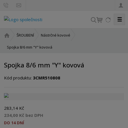
☰
V
y
h
Ú
ŠROUBENÍ
Nástrčné kovové
l
v
o
Spojka 8/6 mm "Y" kovová
e
d
d
n
a
Spojka 8/6 mm "Y" kovová
í
t
s
Kód produktu:
3CMR510808
t
r
a
n
a
283,14 Kč
234,00 Kč bez DPH
DO 14 DNÍ