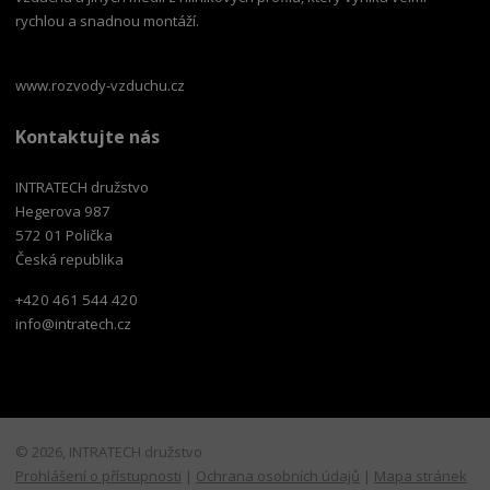
rychlou a snadnou montáží.
www.rozvody-vzduchu.cz
Kontaktujte nás
INTRATECH družstvo
Hegerova 987
572 01 Polička
Česká republika
+420 461 544 420
info@intratech.cz
© 2026, INTRATECH družstvo
Prohlášení o přístupnosti
|
Ochrana osobních údajů
|
Mapa stránek