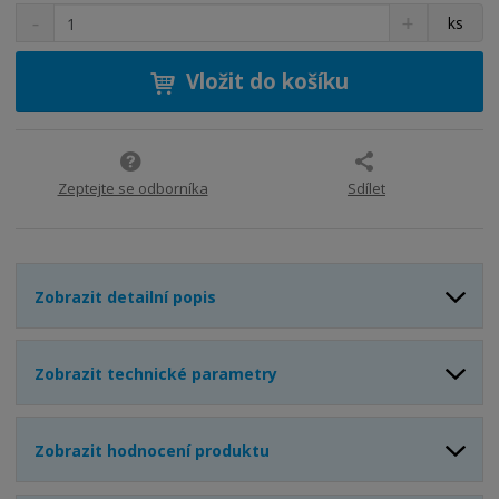
S
N
Z
ks
n
a
m
í
v
ě
ž
ý
Vložit do košíku
n
i
š
i
t
i
t
m
t
p
n
m
o
o
n
Zeptejte se odborníka
Sdílet
ž
o
č
s
ž
e
t
s
t
v
t
Zobrazit detailní popis
í
v
í
Zobrazit technické parametry
Zobrazit hodnocení produktu