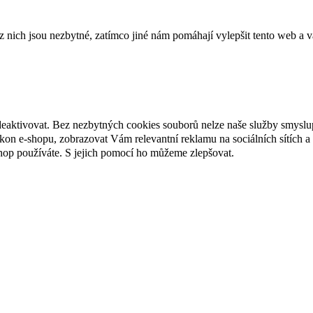
ich jsou nezbytné, zatímco jiné nám pomáhají vylepšit tento web a vá
deaktivovat. Bez nezbytných cookies souborů nelze naše služby smyslu
n e-shopu, zobrazovat Vám relevantní reklamu na sociálních sítích a 
hop používáte. S jejich pomocí ho můžeme zlepšovat.