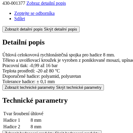
430-001377
Zobraz detailní popis
Zeptejte se odborníka
Sdílet
Zobrazit detailní popis
Skrýt detailní popis
Detailní popis
Úhlová celokovová rychlonástrčná spojka pro hadice 8 mm.
Těleso a uvolňovací kroužek je vyroben z poniklované mosazi, upínací
Pracovní tlak: -0,99 až 16 bar
Teplota prostředí: -20 až 80 °C
Doporučené hadice: polyamid, polyuretan
Tolerance hadice: ± 0,1 mm
Zobrazit technické parametry
Skrýt technické parametry
Technické parametry
Tvar šroubení
úhlové
Hadice 1
8 mm
Hadice 2
8 mm