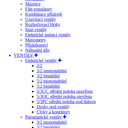
Maznice
Filtr-regulátory
Kombinace přístrojů
Uzavírací ventily
Rozbočovací bloky
Start ventily
Elektrické spínací ventily
Manometry
Příslušenství
Náhradní díly
VENTILY
Elektrické ventily
2/2
3/2 monostabilní
3/2 bistabilní
5/2 monostabilní
5/2 bistabilní
5/3CC střední poloha uzavřena
5/3OC střední poloha otevřena
5/3PC střední poloha pod tlakem
Desky pod ventily
Cívky a konektory
Pneumatické ventily
3/2 monostabilní
3/2 bistabilní