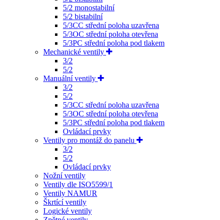
5/2 monostabilní
5/2 bistabilní
5/3CC střední poloha uzavřena
5/3OC střední poloha otevřena
5/3PC střední poloha pod tlakem
Mechanické ventily
3/2
5/2
Manuální ventily
3/2
5/2
5/3CC střední poloha uzavřena
5/3OC střední poloha otevřena
5/3PC střední poloha pod tlakem
Ovládací prvky
Ventily pro montáž do panelu
3/2
5/2
Ovládací prvky
Nožní ventily
Ventily dle ISO5599/1
Ventily NAMUR
Škrtící ventily
Logické ventily
Zpětné ventily