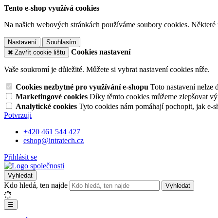
Tento e-shop využívá cookies
Na našich webových stránkách používáme soubory cookies. Některé z n
Nastavení
Souhlasím
Cookies nastavení
Zavřít cookie lištu
Vaše soukromí je důležité. Můžete si vybrat nastavení cookies níže.
Cookies nezbytné pro využívání e-shopu
Toto nastavení nelze 
Marketingové cookies
Díky těmto cookies můžeme zlepšovat výko
Analytické cookies
Tyto cookies nám pomáhají pochopit, jak e-s
Potvrzuji
+420 461 544 427
eshop@intratech.cz
Přihlásit se
Vyhledat
Kdo hledá, ten najde
Vyhledat
☰