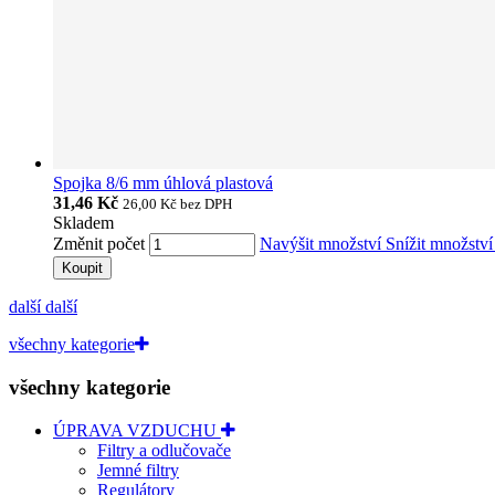
Spojka 8/6 mm úhlová plastová
31,46 Kč
26,00 Kč
bez DPH
Skladem
Změnit počet
Navýšit množství
Snížit množstv
Koupit
další
další
všechny kategorie
všechny kategorie
ÚPRAVA VZDUCHU
Filtry a odlučovače
Jemné filtry
Regulátory