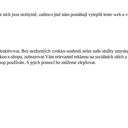
ich jsou nezbytné, zatímco jiné nám pomáhají vylepšit tento web a vá
deaktivovat. Bez nezbytných cookies souborů nelze naše služby smyslu
n e-shopu, zobrazovat Vám relevantní reklamu na sociálních sítích a 
hop používáte. S jejich pomocí ho můžeme zlepšovat.