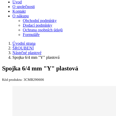
Úvod
O společnosti
Kontakt
O nákupu
Obchodní podmínky
Dodací podmínky
Ochrana osobních údajů
Formuláře
Úvodní strana
ŠROUBENÍ
Nástrčné plastové
Spojka 6/4 mm "Y" plastová
Spojka 6/4 mm "Y" plastová
Kód produktu:
3CMB290606