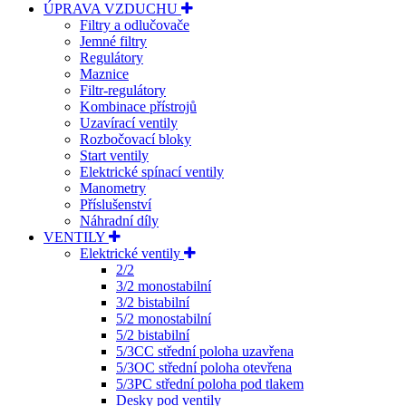
ÚPRAVA VZDUCHU
Filtry a odlučovače
Jemné filtry
Regulátory
Maznice
Filtr-regulátory
Kombinace přístrojů
Uzavírací ventily
Rozbočovací bloky
Start ventily
Elektrické spínací ventily
Manometry
Příslušenství
Náhradní díly
VENTILY
Elektrické ventily
2/2
3/2 monostabilní
3/2 bistabilní
5/2 monostabilní
5/2 bistabilní
5/3CC střední poloha uzavřena
5/3OC střední poloha otevřena
5/3PC střední poloha pod tlakem
Desky pod ventily