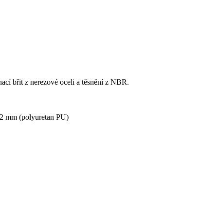
cí břit z nerezové oceli a těsnění z NBR.
02 mm (polyuretan PU)