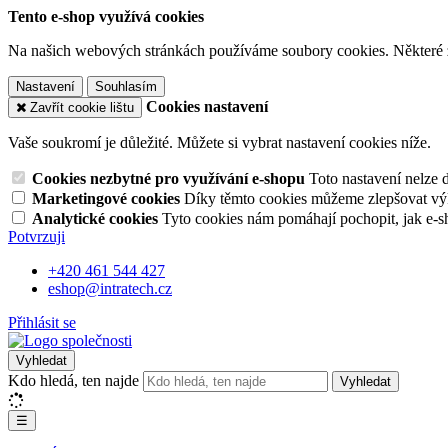
Tento e-shop využívá cookies
Na našich webových stránkách používáme soubory cookies. Některé z n
Nastavení
Souhlasím
Cookies nastavení
Zavřít cookie lištu
Vaše soukromí je důležité. Můžete si vybrat nastavení cookies níže.
Cookies nezbytné pro využívání e-shopu
Toto nastavení nelze 
Marketingové cookies
Díky těmto cookies můžeme zlepšovat výko
Analytické cookies
Tyto cookies nám pomáhají pochopit, jak e-s
Potvrzuji
+420 461 544 427
eshop@intratech.cz
Přihlásit se
Vyhledat
Kdo hledá, ten najde
Vyhledat
☰