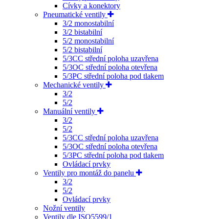
Cívky a konektory
Pneumatické ventily
3/2 monostabilní
3/2 bistabilní
5/2 monostabilní
5/2 bistabilní
5/3CC střední poloha uzavřena
5/3OC střední poloha otevřena
5/3PC střední poloha pod tlakem
Mechanické ventily
3/2
5/2
Manuální ventily
3/2
5/2
5/3CC střední poloha uzavřena
5/3OC střední poloha otevřena
5/3PC střední poloha pod tlakem
Ovládací prvky
Ventily pro montáž do panelu
3/2
5/2
Ovládací prvky
Nožní ventily
Ventily dle ISO5599/1