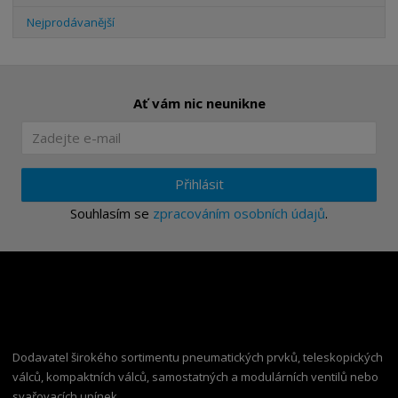
Nejprodávanější
Ať vám nic neunikne
Přihlásit
Souhlasím se
zpracováním osobních údajů
.
Dodavatel širokého sortimentu pneumatických prvků, teleskopických
válců, kompaktních válců, samostatných a modulárních ventilů nebo
svařovacích upínek.