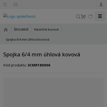
☰
V
y
h
Ú
ŠROUBENÍ
Nástrčné kovové
l
v
o
Spojka 6/4 mm úhlová kovová
e
d
d
n
a
Spojka 6/4 mm úhlová kovová
í
t
s
Kód produktu:
3CMR180006
t
r
a
n
a