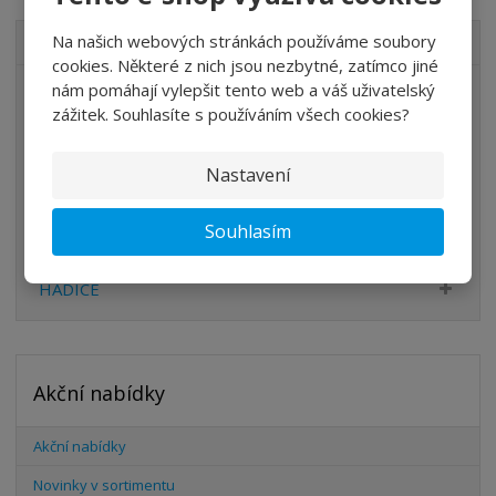
Na našich webových stránkách používáme soubory
VŠECHNY KATEGORIE
cookies. Některé z nich jsou nezbytné, zatímco jiné
nám pomáhají vylepšit tento web a váš uživatelský
ÚPRAVA VZDUCHU
zážitek. Souhlasíte s používáním všech cookies?
VENTILY
VÁLCE
Nastavení
PŘÍSLUŠENSTVÍ
Souhlasím
ŠROUBENÍ
HADICE
Akční nabídky
Akční nabídky
Novinky v sortimentu