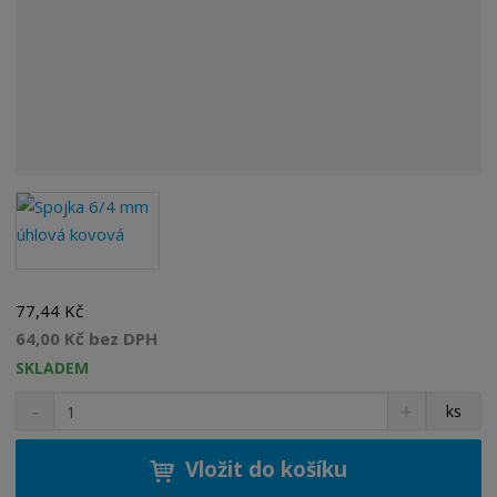
77,44 Kč
64,00 Kč bez DPH
SKLADEM
S
N
Z
ks
n
a
m
í
v
ě
ž
ý
Vložit do košíku
n
i
š