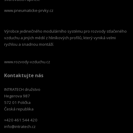
www.pneumaticke-prvky.cz
Výrobce jedinečného modulárního systému pro rozvody stlačeného
vzduchu a jiných médií z hliníkových profilů, který vyniká velmi
rychlou a snadnou montáží.
www.rozvody-vzduchu.cz
Kontaktujte nás
INTRATECH družstvo
Hegerova 987
572 01 Polička
Česká republika
+420 461 544 420
info@intratech.cz