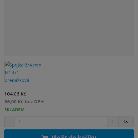
104,06 Kč
86,00 Kč bez DPH
SKLADEM
S
N
Z
ks
n
a
m
í
v
ě
ž
ý
Vložit do košíku