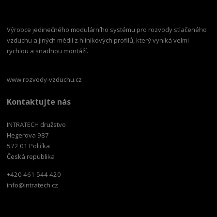
Výrobce jedinečného modulárního systému pro rozvody stlačeného
vzduchu a jiných médií z hliníkových profilů, který vyniká velmi
rychlou a snadnou montáží.
www.rozvody-vzduchu.cz
Kontaktujte nás
INTRATECH družstvo
Hegerova 987
572 01 Polička
Česká republika
+420 461 544 420
info@intratech.cz