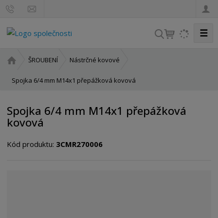
☰
V
y
h
Ú
ŠROUBENÍ
Nástrčné kovové
l
v
o
Spojka 6/4 mm M14x1 přepážková kovová
e
d
d
n
a
Spojka 6/4 mm M14x1 přepážková
í
t
kovová
s
t
Kód produktu:
3CMR270006
r
a
n
a