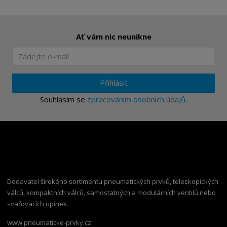
Ať vám nic neunikne
Přihlásit
Souhlasím se
zpracováním osobních údajů
.
Dodavatel širokého sortimentu pneumatických prvků, teleskopických
válců, kompaktních válců, samostatných a modulárních ventilů nebo
svařovacích upínek.
www.pneumaticke-prvky.cz