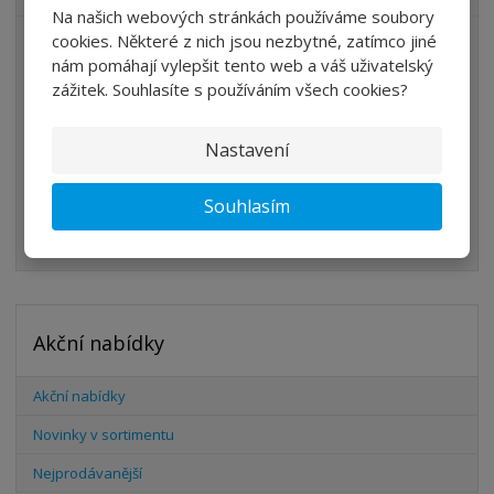
Na našich webových stránkách používáme soubory
cookies. Některé z nich jsou nezbytné, zatímco jiné
ÚPRAVA VZDUCHU
nám pomáhají vylepšit tento web a váš uživatelský
VENTILY
zážitek. Souhlasíte s používáním všech cookies?
VÁLCE
Nastavení
PŘÍSLUŠENSTVÍ
ŠROUBENÍ
Souhlasím
HADICE
Akční nabídky
Akční nabídky
Novinky v sortimentu
Nejprodávanější