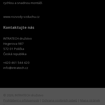
rychlou a snadnou montáží.
www.rozvody-vzduchu.cz
Kontaktujte nás
INTRATECH družstvo
Hegerova 987
572 01 Polička
Česká republika
+420 461 544 420
info@intratech.cz
© 2026, INTRATECH družstvo
Prohlášení o přístupnosti
|
Ochrana osobních údajů
|
Mapa stránek