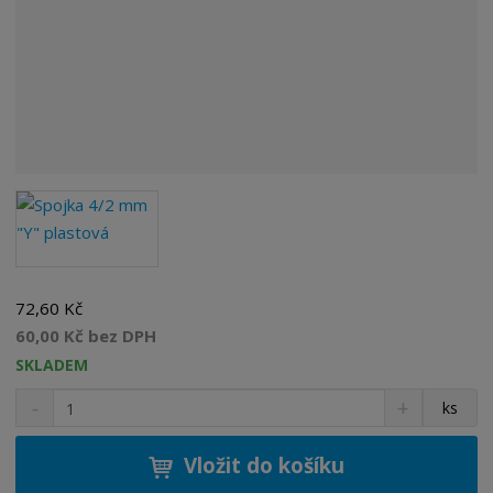
72,60 Kč
60,00 Kč bez DPH
SKLADEM
S
N
Z
ks
n
a
m
í
v
ě
ž
ý
Vložit do košíku
n
i
š