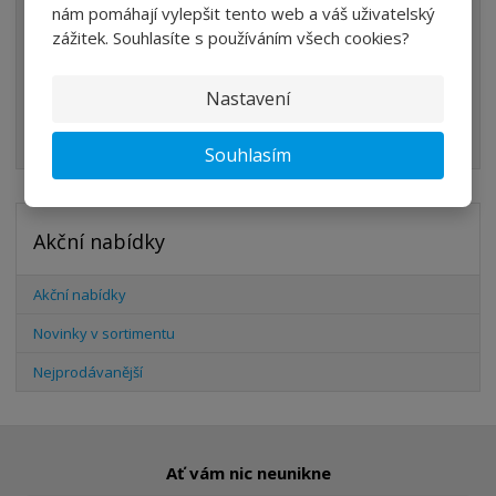
nám pomáhají vylepšit tento web a váš uživatelský
VÁLCE
zážitek. Souhlasíte s používáním všech cookies?
PŘÍSLUŠENSTVÍ
Nastavení
ŠROUBENÍ
HADICE
Souhlasím
Akční nabídky
Akční nabídky
Novinky v sortimentu
Nejprodávanější
Ať vám nic neunikne