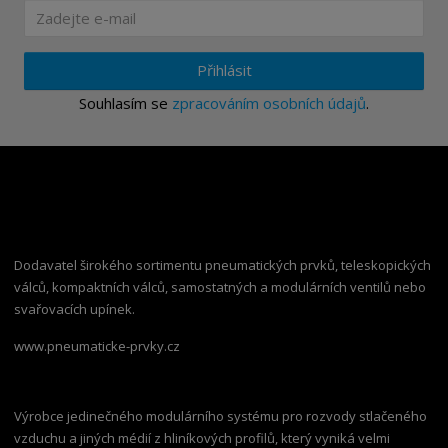
Přihlásit
Souhlasím se
zpracováním osobních údajů
.
Dodavatel širokého sortimentu pneumatických prvků, teleskopických
válců, kompaktních válců, samostatných a modulárních ventilů nebo
svařovacích upínek.
www.pneumaticke-prvky.cz
Výrobce jedinečného modulárního systému pro rozvody stlačeného
vzduchu a jiných médií z hliníkových profilů, který vyniká velmi