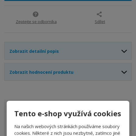
i
t
i
t
m
t
p
n
m
o
o
n
Zeptejte se odborníka
Sdílet
ž
o
č
s
ž
e
t
s
t
v
t
Zobrazit detailní popis
í
v
í
Zobrazit hodnocení produktu
VŠECHNY KATEGORIE
Tento e-shop využívá cookies
ÚPRAVA VZDUCHU
Na našich webových stránkách používáme soubory
VENTILY
cookies. Některé z nich jsou nezbytné, zatímco jiné