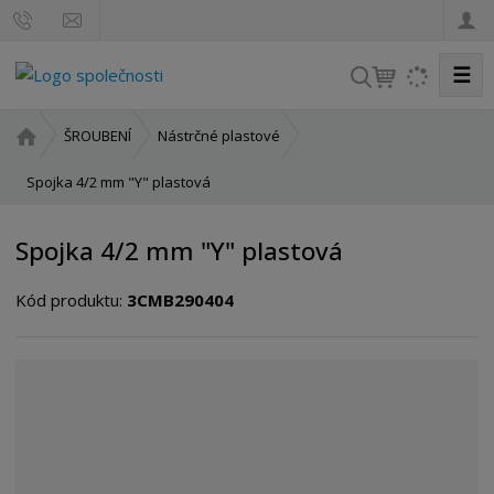
☰
V
y
h
Ú
ŠROUBENÍ
Nástrčné plastové
l
v
o
Spojka 4/2 mm "Y" plastová
e
d
d
n
a
Spojka 4/2 mm "Y" plastová
í
t
s
Kód produktu:
3CMB290404
t
r
a
n
a