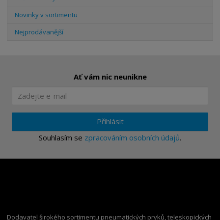
Novinky v sortimentu
Nejprodávanější
Ať vám nic neunikne
Přihlásit
Souhlasím se
zpracováním osobních údajů
.
Dodavatel širokého sortimentu pneumatických prvků, teleskopických