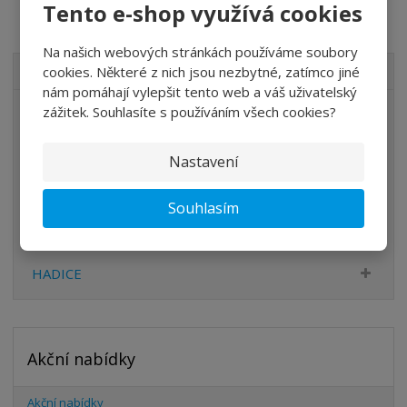
Tento e-shop využívá cookies
Na našich webových stránkách používáme soubory
cookies. Některé z nich jsou nezbytné, zatímco jiné
VŠECHNY KATEGORIE
nám pomáhají vylepšit tento web a váš uživatelský
zážitek. Souhlasíte s používáním všech cookies?
ÚPRAVA VZDUCHU
VENTILY
Nastavení
VÁLCE
Souhlasím
PŘÍSLUŠENSTVÍ
ŠROUBENÍ
HADICE
Akční nabídky
Akční nabídky