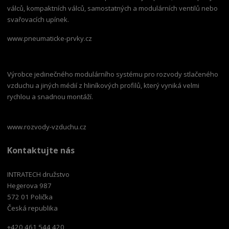
válců, kompaktních válců, samostatných a modulárních ventilů nebo
svařovacích upínek.
www.pneumaticke-prvky.cz
Výrobce jedinečného modulárního systému pro rozvody stlačeného
vzduchu a jiných médií z hliníkových profilů, který vyniká velmi
rychlou a snadnou montáží.
www.rozvody-vzduchu.cz
Kontaktujte nás
INTRATECH družstvo
Hegerova 987
572 01 Polička
Česká republika
+420 461 544 420