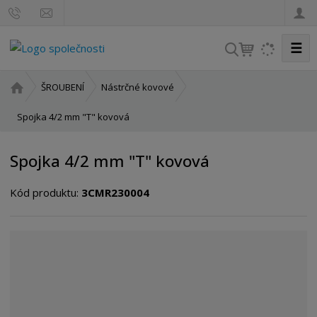
☰
V
y
h
Ú
ŠROUBENÍ
Nástrčné kovové
l
v
o
Spojka 4/2 mm "T" kovová
e
d
d
n
a
Spojka 4/2 mm "T" kovová
í
t
s
Kód produktu:
3CMR230004
t
r
a
n
a