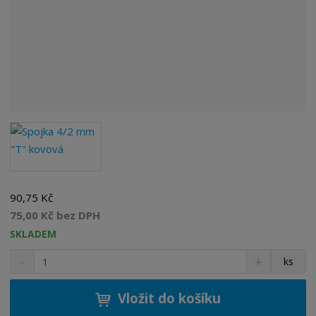
90,75 Kč
75,00 Kč bez DPH
SKLADEM
S
N
Z
ks
n
a
m
í
v
ě
ž
ý
Vložit do košíku
n
i
š