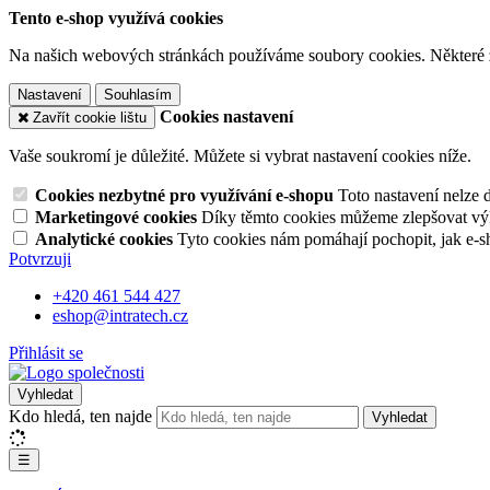
Tento e-shop využívá cookies
Na našich webových stránkách používáme soubory cookies. Některé z n
Nastavení
Souhlasím
Cookies nastavení
Zavřít cookie lištu
Vaše soukromí je důležité. Můžete si vybrat nastavení cookies níže.
Cookies nezbytné pro využívání e-shopu
Toto nastavení nelze 
Marketingové cookies
Díky těmto cookies můžeme zlepšovat výko
Analytické cookies
Tyto cookies nám pomáhají pochopit, jak e-s
Potvrzuji
+420 461 544 427
eshop@intratech.cz
Přihlásit se
Vyhledat
Kdo hledá, ten najde
Vyhledat
☰