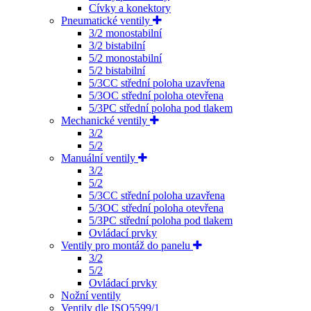
Cívky a konektory
Pneumatické ventily
3/2 monostabilní
3/2 bistabilní
5/2 monostabilní
5/2 bistabilní
5/3CC střední poloha uzavřena
5/3OC střední poloha otevřena
5/3PC střední poloha pod tlakem
Mechanické ventily
3/2
5/2
Manuální ventily
3/2
5/2
5/3CC střední poloha uzavřena
5/3OC střední poloha otevřena
5/3PC střední poloha pod tlakem
Ovládací prvky
Ventily pro montáž do panelu
3/2
5/2
Ovládací prvky
Nožní ventily
Ventily dle ISO5599/1