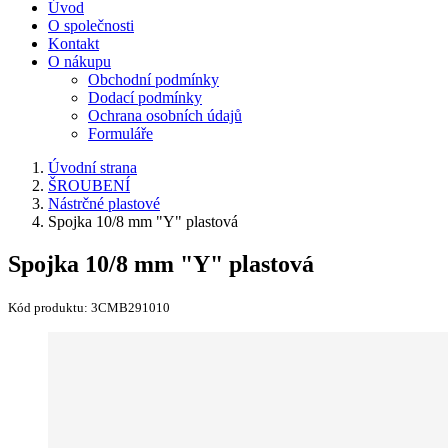
Úvod
O společnosti
Kontakt
O nákupu
Obchodní podmínky
Dodací podmínky
Ochrana osobních údajů
Formuláře
Úvodní strana
ŠROUBENÍ
Nástrčné plastové
Spojka 10/8 mm "Y" plastová
Spojka 10/8 mm "Y" plastová
Kód produktu:
3CMB291010