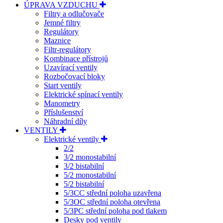
ÚPRAVA VZDUCHU
Filtry a odlučovače
Jemné filtry
Regulátory
Maznice
Filtr-regulátory
Kombinace přístrojů
Uzavírací ventily
Rozbočovací bloky
Start ventily
Elektrické spínací ventily
Manometry
Příslušenství
Náhradní díly
VENTILY
Elektrické ventily
2/2
3/2 monostabilní
3/2 bistabilní
5/2 monostabilní
5/2 bistabilní
5/3CC střední poloha uzavřena
5/3OC střední poloha otevřena
5/3PC střední poloha pod tlakem
Desky pod ventily