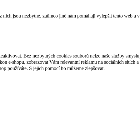
ich jsou nezbytné, zatímco jiné nám pomáhají vylepšit tento web a vá
deaktivovat. Bez nezbytných cookies souborů nelze naše služby smyslu
n e-shopu, zobrazovat Vám relevantní reklamu na sociálních sítích a 
hop používáte. S jejich pomocí ho můžeme zlepšovat.