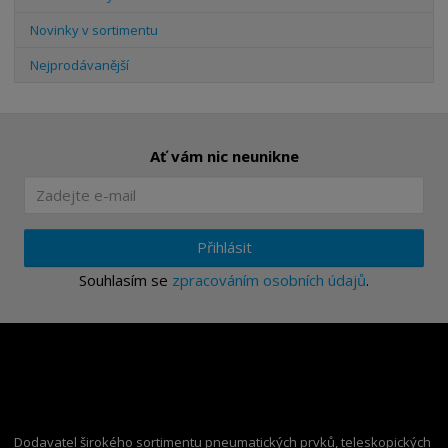
Novinky v sortimentu
Nejprodávanější
Ať vám nic neunikne
Přihlásit
Souhlasím se
zpracováním osobních údajů
.
Dodavatel širokého sortimentu pneumatických prvků, teleskopických