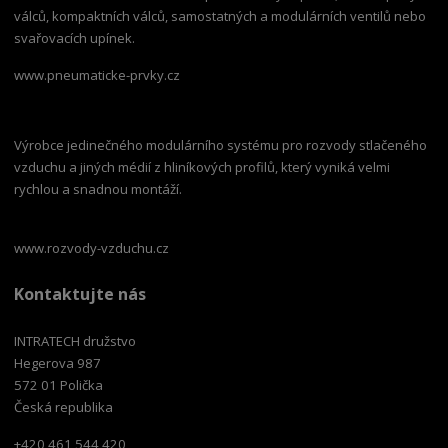
válců, kompaktních válců, samostatných a modulárních ventilů nebo
svařovacích upínek.
www.pneumaticke-prvky.cz
Výrobce jedinečného modulárního systému pro rozvody stlačeného
vzduchu a jiných médií z hliníkových profilů, který vyniká velmi
rychlou a snadnou montáží.
www.rozvody-vzduchu.cz
Kontaktujte nás
INTRATECH družstvo
Hegerova 987
572 01 Polička
Česká republika
+420 461 544 420