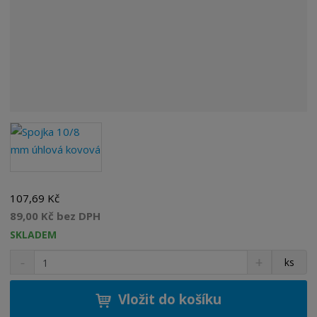
107,69 Kč
89,00 Kč bez DPH
SKLADEM
S
N
Z
ks
n
a
m
í
v
ě
ž
ý
Vložit do košíku
n
i
š