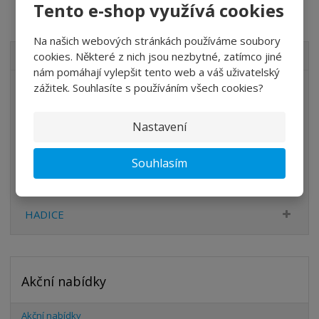
Tento e-shop využívá cookies
Na našich webových stránkách používáme soubory
cookies. Některé z nich jsou nezbytné, zatímco jiné
VŠECHNY KATEGORIE
nám pomáhají vylepšit tento web a váš uživatelský
zážitek. Souhlasíte s používáním všech cookies?
ÚPRAVA VZDUCHU
VENTILY
Nastavení
VÁLCE
Souhlasím
PŘÍSLUŠENSTVÍ
ŠROUBENÍ
HADICE
Akční nabídky
Akční nabídky