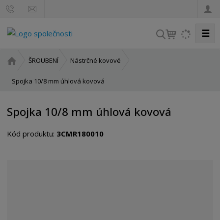
☰
V
y
h
Ú
ŠROUBENÍ
Nástrčné kovové
l
v
o
Spojka 10/8 mm úhlová kovová
e
d
d
n
a
Spojka 10/8 mm úhlová kovová
í
t
s
Kód produktu:
3CMR180010
t
r
a
n
a