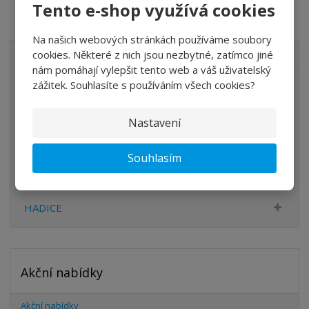
Tento e-shop využívá cookies
Na našich webových stránkách používáme soubory
cookies. Některé z nich jsou nezbytné, zatímco jiné
VŠECHNY KATEGORIE
nám pomáhají vylepšit tento web a váš uživatelský
zážitek. Souhlasíte s používáním všech cookies?
ÚPRAVA VZDUCHU
VENTILY
Nastavení
VÁLCE
Souhlasím
PŘÍSLUŠENSTVÍ
ŠROUBENÍ
HADICE
Akční nabídky
Akční nabídky