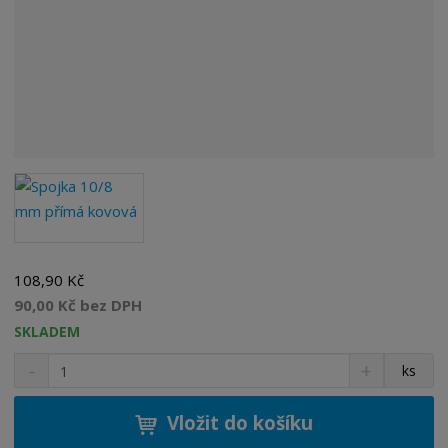
108,90 Kč
90,00 Kč bez DPH
SKLADEM
S
N
Z
ks
n
a
m
í
v
ě
ž
ý
Vložit do košíku
n
i
š