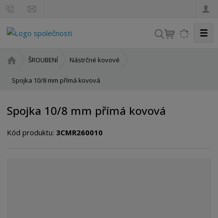
☰
V
y
h
Ú
ŠROUBENÍ
Nástrčné kovové
l
v
o
Spojka 10/8 mm přímá kovová
e
d
d
n
a
Spojka 10/8 mm přímá kovová
í
t
s
Kód produktu:
3CMR260010
t
r
a
n
a