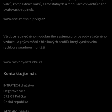
válců, kompaktních válců, samostatných a modulárních ventilů nebo
svařovacích upínek.
www.pneumaticke-prvky.cz
Výrobce jedinečného modulárního systému pro rozvody stlačeného
vzduchu a jiných médií z hliníkových profilů, který vyniká velmi
rychlou a snadnou montáží.
www.rozvody-vzduchu.cz
Kontaktujte nás
INTRATECH družstvo
Hegerova 987
572 01 Polička
Česká republika
+420 461 544 420