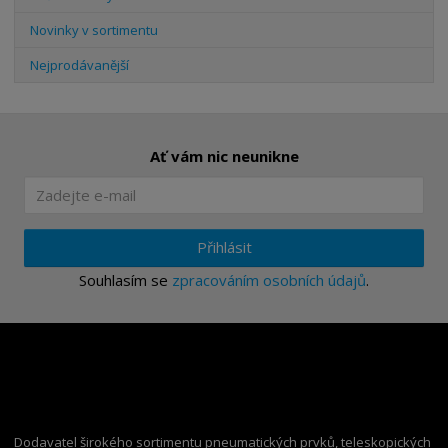
Novinky v sortimentu
Nejprodávanější
Ať vám nic neunikne
Přihlásit
Souhlasím se
zpracováním osobních údajů
.
Dodavatel širokého sortimentu pneumatických prvků, teleskopických