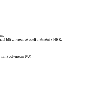
mm.
cí břit z nerezové oceli a těsnění z NBR.
2 mm (polyuretan PU)