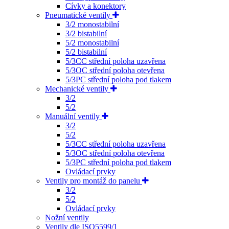
Cívky a konektory
Pneumatické ventily
3/2 monostabilní
3/2 bistabilní
5/2 monostabilní
5/2 bistabilní
5/3CC střední poloha uzavřena
5/3OC střední poloha otevřena
5/3PC střední poloha pod tlakem
Mechanické ventily
3/2
5/2
Manuální ventily
3/2
5/2
5/3CC střední poloha uzavřena
5/3OC střední poloha otevřena
5/3PC střední poloha pod tlakem
Ovládací prvky
Ventily pro montáž do panelu
3/2
5/2
Ovládací prvky
Nožní ventily
Ventily dle ISO5599/1