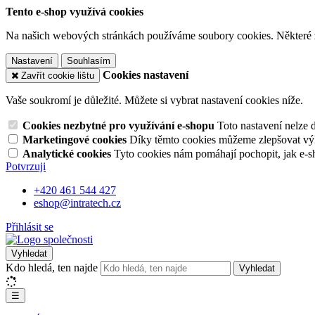
Tento e-shop využívá cookies
Na našich webových stránkách používáme soubory cookies. Některé z n
Nastavení
Souhlasím
Cookies nastavení
Zavřít cookie lištu
Vaše soukromí je důležité. Můžete si vybrat nastavení cookies níže.
Cookies nezbytné pro využívání e-shopu
Toto nastavení nelze 
Marketingové cookies
Díky těmto cookies můžeme zlepšovat výko
Analytické cookies
Tyto cookies nám pomáhají pochopit, jak e-s
Potvrzuji
+420 461 544 427
eshop@intratech.cz
Přihlásit se
Vyhledat
Kdo hledá, ten najde
Vyhledat
☰