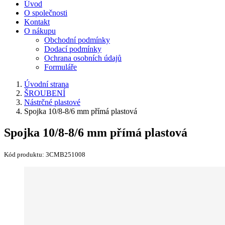
Úvod
O společnosti
Kontakt
O nákupu
Obchodní podmínky
Dodací podmínky
Ochrana osobních údajů
Formuláře
Úvodní strana
ŠROUBENÍ
Nástrčné plastové
Spojka 10/8-8/6 mm přímá plastová
Spojka 10/8-8/6 mm přímá plastová
Kód produktu:
3CMB251008