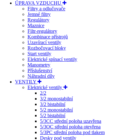
ÚPRAVA VZDUCHU
Filtry a odlučovače
Jemné filtry
Regulátory
Maznice
Filtr-regulátory
Kombinace přístrojů
Uzavírací ventily
Rozbočovací bloky
Start ventily
Elektrické spínací ventily
Manometry
Příslušenství
Náhradní díly
VENTILY
Elektrické ventily
2/2
3/2 monostabilní
3/2 bistabilní
5/2 monostabilní
5/2 bistabilní
5/3CC střední poloha uzavřena
5/3OC střední poloha otevřena
5/3PC střední poloha pod tlakem
Desky pod ventily