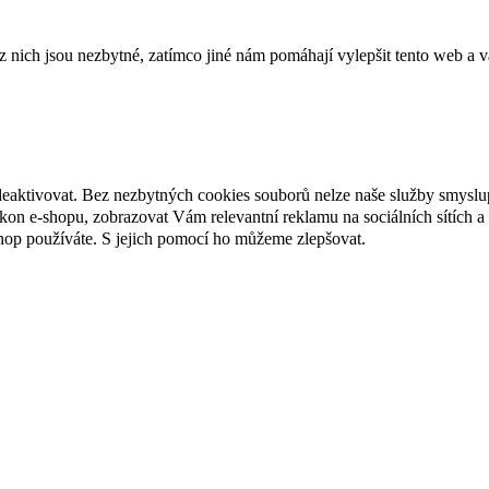
ich jsou nezbytné, zatímco jiné nám pomáhají vylepšit tento web a vá
deaktivovat. Bez nezbytných cookies souborů nelze naše služby smyslu
n e-shopu, zobrazovat Vám relevantní reklamu na sociálních sítích a 
hop používáte. S jejich pomocí ho můžeme zlepšovat.