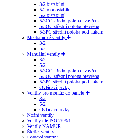
3/2 bistabilní
5/2 monostabilní
5/2 bistabilní
5/3CC střední poloha uzavřena
5/3OC střední poloha otevřena
5/3PC střední poloha pod tlakem
Mechanické ventily
3/2
5/2
Manuální ventily
3/2
5/2
5/3CC střední poloha uzavřena
5/3OC střední poloha otevřena
5/3PC střední poloha pod tlakem
Ovládací prvky
Ventily pro montáž do panelu
3/2
5/2
Ovládací prvky
Nožní ventily
Ventily dle ISO5599/1
Ventily NAMUR
Škrtící ventily
Logické ventily