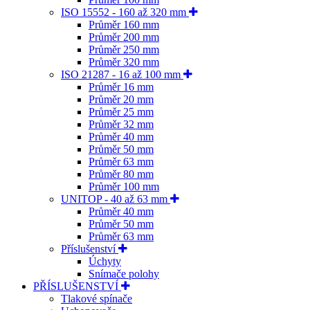
ISO 15552 - 160 až 320 mm
Průměr 160 mm
Průměr 200 mm
Průměr 250 mm
Průměr 320 mm
ISO 21287 - 16 až 100 mm
Průměr 16 mm
Průměr 20 mm
Průměr 25 mm
Průměr 32 mm
Průměr 40 mm
Průměr 50 mm
Průměr 63 mm
Průměr 80 mm
Průměr 100 mm
UNITOP - 40 až 63 mm
Průměr 40 mm
Průměr 50 mm
Průměr 63 mm
Příslušenství
Úchyty
Snímače polohy
PŘÍSLUŠENSTVÍ
Tlakové spínače