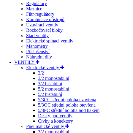
Regulátory
Maznice
Filtr-regulátory
Kombinace přístrojů
Uzavírací ventily
Rozbočovací bloky
Start ventily
Elektrické spínací ventily
Manometry
Příslušenství
Náhradní díly
VENTILY
Elektrické ventily
2/2
3/2 monostabilní
3/2 bistabilní
5/2 monostabilní
5/2 bistabilní
5/3CC střední poloha uzavřena
5/3OC střední poloha otevřena
5/3PC střední poloha pod tlakem
Desky pod ventily
Cívky a konektory
Pneumatické ventily
3/2 monostabilní