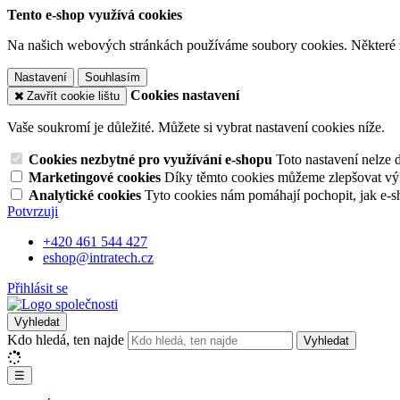
Tento e-shop využívá cookies
Na našich webových stránkách používáme soubory cookies. Některé z n
Nastavení
Souhlasím
Cookies nastavení
Zavřít cookie lištu
Vaše soukromí je důležité. Můžete si vybrat nastavení cookies níže.
Cookies nezbytné pro využívání e-shopu
Toto nastavení nelze 
Marketingové cookies
Díky těmto cookies můžeme zlepšovat výko
Analytické cookies
Tyto cookies nám pomáhají pochopit, jak e-s
Potvrzuji
+420 461 544 427
eshop@intratech.cz
Přihlásit se
Vyhledat
Kdo hledá, ten najde
Vyhledat
☰