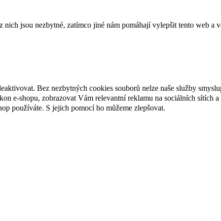
ich jsou nezbytné, zatímco jiné nám pomáhají vylepšit tento web a vá
deaktivovat. Bez nezbytných cookies souborů nelze naše služby smyslu
n e-shopu, zobrazovat Vám relevantní reklamu na sociálních sítích a 
hop používáte. S jejich pomocí ho můžeme zlepšovat.