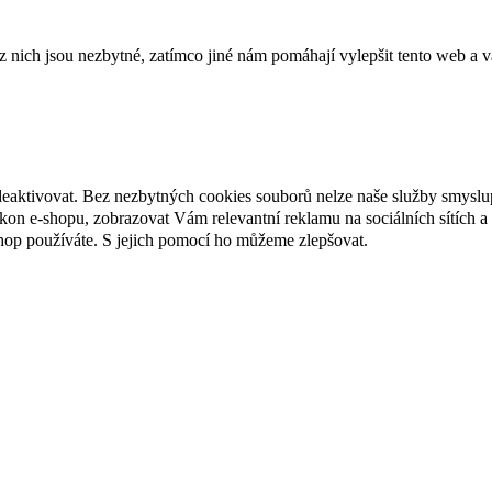
ich jsou nezbytné, zatímco jiné nám pomáhají vylepšit tento web a vá
deaktivovat. Bez nezbytných cookies souborů nelze naše služby smyslu
n e-shopu, zobrazovat Vám relevantní reklamu na sociálních sítích a 
hop používáte. S jejich pomocí ho můžeme zlepšovat.