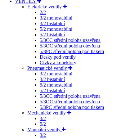
VENTILY
Elektrické ventily
2/2
3/2 monostabilní
3/2 bistabilní
5/2 monostabilní
5/2 bistabilní
5/3CC střední poloha uzavřena
5/3OC střední poloha otevřena
5/3PC střední poloha pod tlakem
Desky pod ventily
Cívky a konektory
Pneumatické ventily
3/2 monostabilní
3/2 bistabilní
5/2 monostabilní
5/2 bistabilní
5/3CC střední poloha uzavřena
5/3OC střední poloha otevřena
5/3PC střední poloha pod tlakem
Mechanické ventily
3/2
5/2
Manuální ventily
3/2