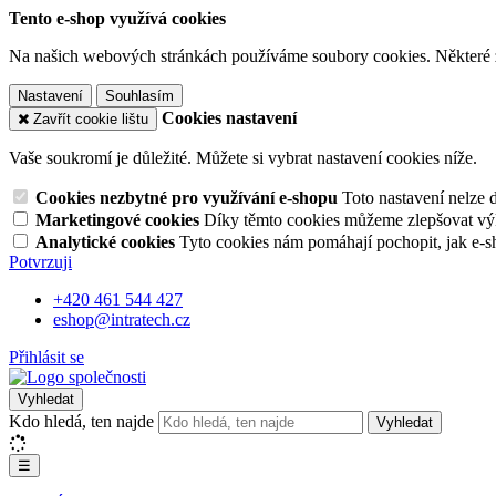
Tento e-shop využívá cookies
Na našich webových stránkách používáme soubory cookies. Některé z n
Nastavení
Souhlasím
Cookies nastavení
Zavřít cookie lištu
Vaše soukromí je důležité. Můžete si vybrat nastavení cookies níže.
Cookies nezbytné pro využívání e-shopu
Toto nastavení nelze 
Marketingové cookies
Díky těmto cookies můžeme zlepšovat výko
Analytické cookies
Tyto cookies nám pomáhají pochopit, jak e-s
Potvrzuji
+420 461 544 427
eshop@intratech.cz
Přihlásit se
Vyhledat
Kdo hledá, ten najde
Vyhledat
☰