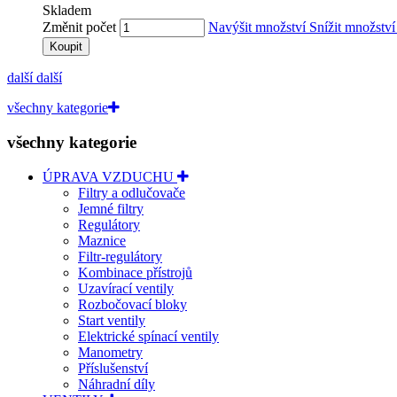
Skladem
Změnit počet
Navýšit množství
Snížit množstv
Koupit
další
další
všechny kategorie
všechny kategorie
ÚPRAVA VZDUCHU
Filtry a odlučovače
Jemné filtry
Regulátory
Maznice
Filtr-regulátory
Kombinace přístrojů
Uzavírací ventily
Rozbočovací bloky
Start ventily
Elektrické spínací ventily
Manometry
Příslušenství
Náhradní díly