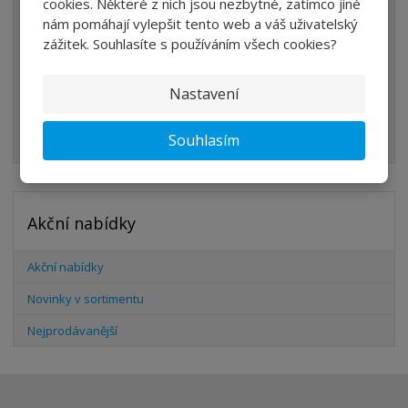
cookies. Některé z nich jsou nezbytné, zatímco jiné
VENTILY
nám pomáhají vylepšit tento web a váš uživatelský
VÁLCE
zážitek. Souhlasíte s používáním všech cookies?
PŘÍSLUŠENSTVÍ
Nastavení
ŠROUBENÍ
HADICE
Souhlasím
Akční nabídky
Akční nabídky
Novinky v sortimentu
Nejprodávanější