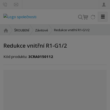
☰
V
y
h
Ú
Redukce vnitřní R1-G1/2
ŠROUBENÍ
Závitové
l
v
o
e
Redukce vnitřní R1-G1/2
d
d
n
a
Kód produktu:
3CRA0150112
í
t
s
t
r
a
n
a