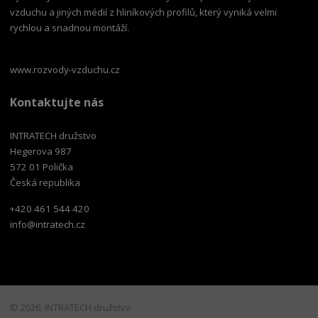
vzduchu a jiných médií z hliníkových profilů, který vyniká velmi
rychlou a snadnou montáží.
www.rozvody-vzduchu.cz
Kontaktujte nás
INTRATECH družstvo
Hegerova 987
572 01 Polička
Česká republika
+420 461 544 420
info@intratech.cz
© 2026, INTRATECH družstvo