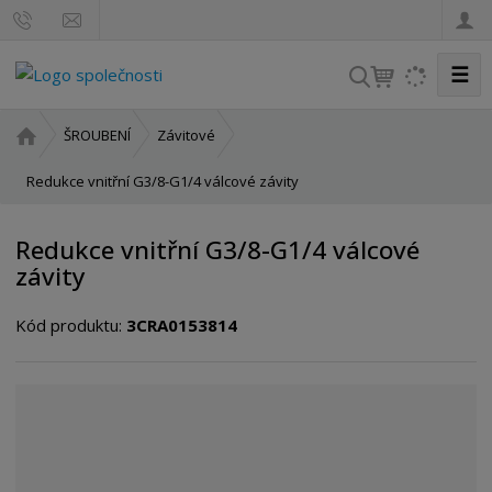
☰
V
y
h
Ú
ŠROUBENÍ
Závitové
l
v
o
Redukce vnitřní G3/8-G1/4 válcové závity
e
d
d
n
a
Redukce vnitřní G3/8-G1/4 válcové
í
t
závity
s
t
Kód produktu:
3CRA0153814
r
a
n
a