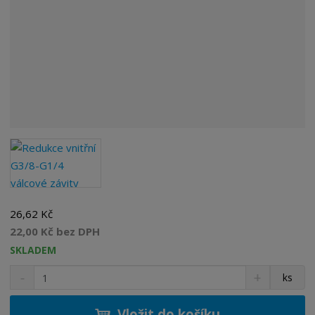
26,62 Kč
22,00 Kč bez DPH
SKLADEM
S
N
Z
ks
n
a
m
í
v
ě
ž
ý
Vložit do košíku