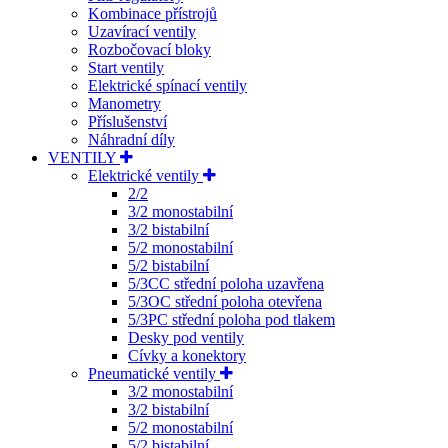
Kombinace přístrojů
Uzavírací ventily
Rozbočovací bloky
Start ventily
Elektrické spínací ventily
Manometry
Příslušenství
Náhradní díly
VENTILY
Elektrické ventily
2/2
3/2 monostabilní
3/2 bistabilní
5/2 monostabilní
5/2 bistabilní
5/3CC střední poloha uzavřena
5/3OC střední poloha otevřena
5/3PC střední poloha pod tlakem
Desky pod ventily
Cívky a konektory
Pneumatické ventily
3/2 monostabilní
3/2 bistabilní
5/2 monostabilní
5/2 bistabilní