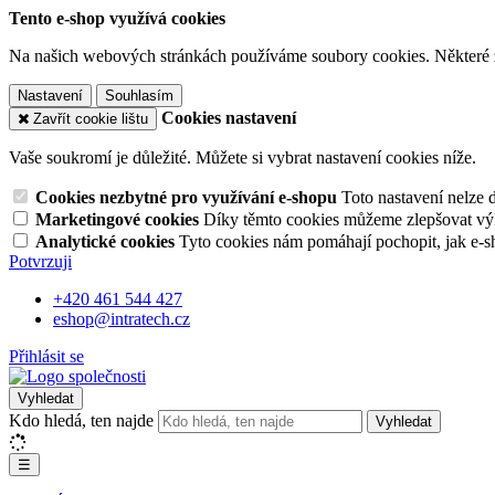
Tento e-shop využívá cookies
Na našich webových stránkách používáme soubory cookies. Některé z n
Nastavení
Souhlasím
Cookies nastavení
Zavřít cookie lištu
Vaše soukromí je důležité. Můžete si vybrat nastavení cookies níže.
Cookies nezbytné pro využívání e-shopu
Toto nastavení nelze 
Marketingové cookies
Díky těmto cookies můžeme zlepšovat výko
Analytické cookies
Tyto cookies nám pomáhají pochopit, jak e-s
Potvrzuji
+420 461 544 427
eshop@intratech.cz
Přihlásit se
Vyhledat
Kdo hledá, ten najde
Vyhledat
☰