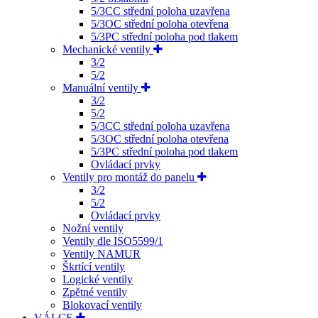
5/3CC střední poloha uzavřena
5/3OC střední poloha otevřena
5/3PC střední poloha pod tlakem
Mechanické ventily
3/2
5/2
Manuální ventily
3/2
5/2
5/3CC střední poloha uzavřena
5/3OC střední poloha otevřena
5/3PC střední poloha pod tlakem
Ovládací prvky
Ventily pro montáž do panelu
3/2
5/2
Ovládací prvky
Nožní ventily
Ventily dle ISO5599/1
Ventily NAMUR
Škrtící ventily
Logické ventily
Zpětné ventily
Blokovací ventily
VÁLCE