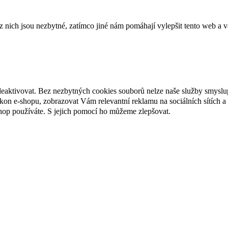
ich jsou nezbytné, zatímco jiné nám pomáhají vylepšit tento web a vá
deaktivovat. Bez nezbytných cookies souborů nelze naše služby smyslu
n e-shopu, zobrazovat Vám relevantní reklamu na sociálních sítích a 
hop používáte. S jejich pomocí ho můžeme zlepšovat.