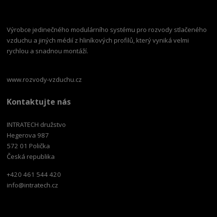
Výrobce jedinečného modulárního systému pro rozvody stlačeného
vzduchu a jiných médií z hliníkových profilů, který vyniká velmi
rychlou a snadnou montáží.
www.rozvody-vzduchu.cz
Kontaktujte nás
INTRATECH družstvo
Hegerova 987
572 01 Polička
Česká republika
+420 461 544 420
info@intratech.cz