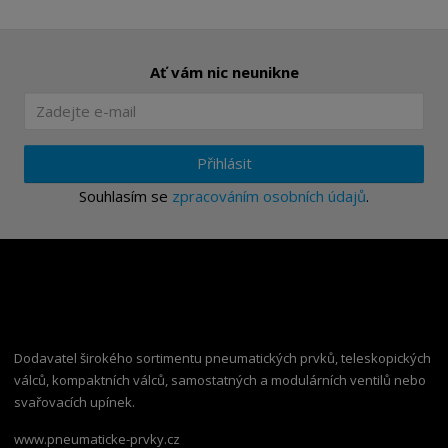
Ať vám nic neunikne
Přihlásit
Souhlasím se
zpracováním osobních údajů
.
Dodavatel širokého sortimentu pneumatických prvků, teleskopických
válců, kompaktních válců, samostatných a modulárních ventilů nebo
svařovacích upínek.
www.pneumaticke-prvky.cz