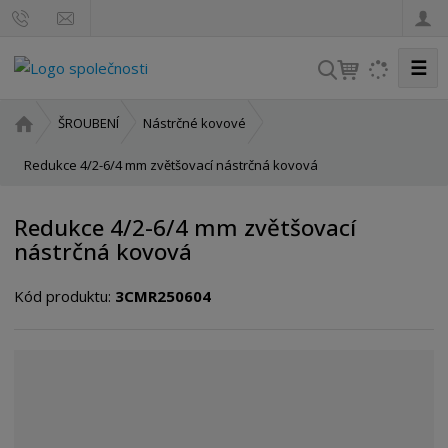
☰
V
y
h
Ú
ŠROUBENÍ
Nástrčné kovové
l
v
o
Redukce 4/2-6/4 mm zvětšovací nástrčná kovová
e
d
d
n
a
Redukce 4/2-6/4 mm zvětšovací
í
t
nástrčná kovová
s
t
Kód produktu:
3CMR250604
r
a
n
a