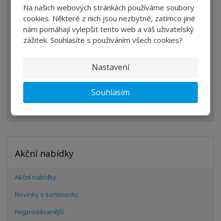
Na našich webových stránkách používáme soubory
cookies. Některé z nich jsou nezbytné, zatímco jiné
ÚPRAVA VZDUCHU
nám pomáhají vylepšit tento web a váš uživatelský
VENTILY
zážitek. Souhlasíte s používáním všech cookies?
VÁLCE
Nastavení
PŘÍSLUŠENSTVÍ
ŠROUBENÍ
Souhlasím
HADICE
Akční nabídky
Akční nabídky
Novinky v sortimentu
Nejprodávanější