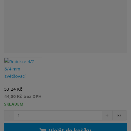
53,24 Kč
44,00 Kč bez DPH
SKLADEM
S
N
Z
ks
n
a
m
í
v
ě
ž
ý
Vložit do košíku