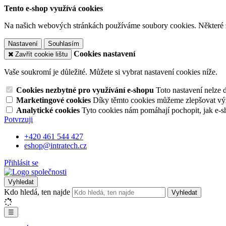
Tento e-shop využívá cookies
Na našich webových stránkách používáme soubory cookies. Některé z n
Nastavení
Souhlasím
Cookies nastavení
Zavřít cookie lištu
Vaše soukromí je důležité. Můžete si vybrat nastavení cookies níže.
Cookies nezbytné pro využívání e-shopu
Toto nastavení nelze 
Marketingové cookies
Díky těmto cookies můžeme zlepšovat výko
Analytické cookies
Tyto cookies nám pomáhají pochopit, jak e-s
Potvrzuji
+420 461 544 427
eshop@intratech.cz
Přihlásit se
Vyhledat
Kdo hledá, ten najde
Vyhledat
☰