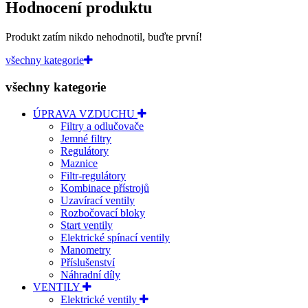
Hodnocení produktu
Produkt zatím nikdo nehodnotil, buďte první!
všechny kategorie
všechny kategorie
ÚPRAVA VZDUCHU
Filtry a odlučovače
Jemné filtry
Regulátory
Maznice
Filtr-regulátory
Kombinace přístrojů
Uzavírací ventily
Rozbočovací bloky
Start ventily
Elektrické spínací ventily
Manometry
Příslušenství
Náhradní díly
VENTILY
Elektrické ventily