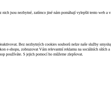
ich jsou nezbytné, zatímco jiné nám pomáhají vylepšit tento web a vá
deaktivovat. Bez nezbytných cookies souborů nelze naše služby smyslu
n e-shopu, zobrazovat Vám relevantní reklamu na sociálních sítích a 
hop používáte. S jejich pomocí ho můžeme zlepšovat.