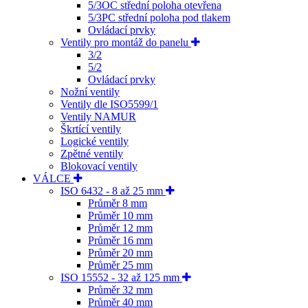
5/3OC střední poloha otevřena
5/3PC střední poloha pod tlakem
Ovládací prvky
Ventily pro montáž do panelu
3/2
5/2
Ovládací prvky
Nožní ventily
Ventily dle ISO5599/1
Ventily NAMUR
Škrtící ventily
Logické ventily
Zpětné ventily
Blokovací ventily
VÁLCE
ISO 6432 - 8 až 25 mm
Průměr 8 mm
Průměr 10 mm
Průměr 12 mm
Průměr 16 mm
Průměr 20 mm
Průměr 25 mm
ISO 15552 - 32 až 125 mm
Průměr 32 mm
Průměr 40 mm