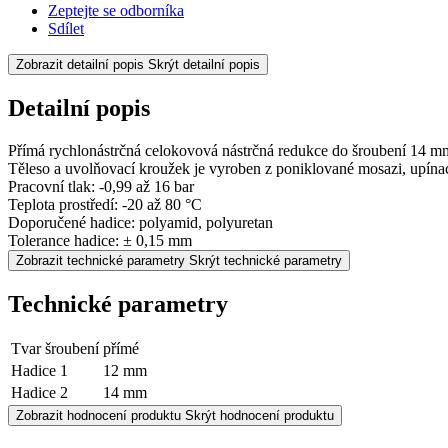
Zeptejte se odborníka
Sdílet
Zobrazit detailní popis
Skrýt detailní popis
Detailní popis
Přímá rychlonástrčná celokovová nástrčná redukce do šroubení 14 m
Těleso a uvolňovací kroužek je vyroben z poniklované mosazi, upínací
Pracovní tlak: -0,99 až 16 bar
Teplota prostředí: -20 až 80 °C
Doporučené hadice: polyamid, polyuretan
Tolerance hadice: ± 0,15 mm
Zobrazit technické parametry
Skrýt technické parametry
Technické parametry
Tvar šroubení
přímé
Hadice 1
12 mm
Hadice 2
14 mm
Zobrazit hodnocení produktu
Skrýt hodnocení produktu