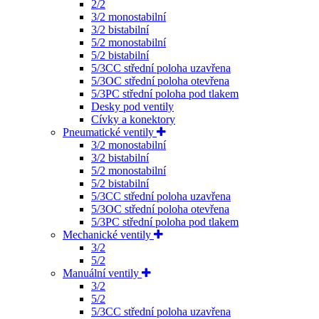
2/2
3/2 monostabilní
3/2 bistabilní
5/2 monostabilní
5/2 bistabilní
5/3CC střední poloha uzavřena
5/3OC střední poloha otevřena
5/3PC střední poloha pod tlakem
Desky pod ventily
Cívky a konektory
Pneumatické ventily
3/2 monostabilní
3/2 bistabilní
5/2 monostabilní
5/2 bistabilní
5/3CC střední poloha uzavřena
5/3OC střední poloha otevřena
5/3PC střední poloha pod tlakem
Mechanické ventily
3/2
5/2
Manuální ventily
3/2
5/2
5/3CC střední poloha uzavřena