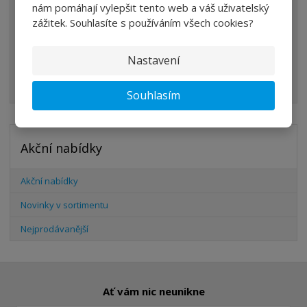
nám pomáhají vylepšit tento web a váš uživatelský
VÁLCE
zážitek. Souhlasíte s používáním všech cookies?
PŘÍSLUŠENSTVÍ
ŠROUBENÍ
Nastavení
HADICE
Souhlasím
Akční nabídky
Akční nabídky
Novinky v sortimentu
Nejprodávanější
Ať vám nic neunikne