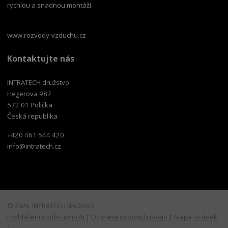
rychlou a snadnou montáží.
www.rozvody-vzduchu.cz
Kontaktujte nás
INTRATECH družstvo
Hegerova 987
572 01 Polička
Česká republika
+420 461 544 420
info@intratech.cz
© 2026, INTRATECH družstvo
Prohlášení o přístupnosti
|
Ochrana osobních údajů
|
Mapa stránek
|