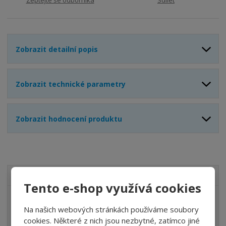
o
n
ž
o
č
s
ž
e
t
s
t
v
t
Zobrazit detailní popis
í
v
í
Zobrazit technické parametry
Zobrazit hodnocení produktu
VŠECHNY KATEGORIE
Tento e-shop využívá cookies
ÚPRAVA VZDUCHU
Na našich webových stránkách používáme soubory
VENTILY
cookies. Některé z nich jsou nezbytné, zatímco jiné