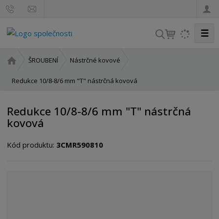
☰
V
y
h
Ú
ŠROUBENÍ
Nástrčné kovové
l
v
o
Redukce 10/8-8/6 mm "T" nástrčná kovová
e
d
d
n
a
Redukce 10/8-8/6 mm "T" nástrčná
í
t
kovová
s
t
Kód produktu:
3CMR590810
r
a
n
a