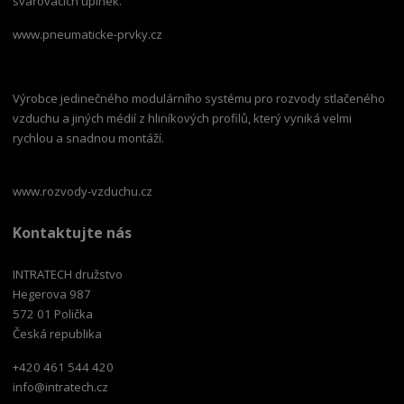
svařovacích upínek.
www.pneumaticke-prvky.cz
Výrobce jedinečného modulárního systému pro rozvody stlačeného
vzduchu a jiných médií z hliníkových profilů, který vyniká velmi
rychlou a snadnou montáží.
www.rozvody-vzduchu.cz
Kontaktujte nás
INTRATECH družstvo
Hegerova 987
572 01 Polička
Česká republika
+420 461 544 420
info@intratech.cz