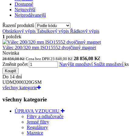
Dostupné
Nejnovější
Nejprodávanejší
Řazení produktů
Obrázkový výpis
Tabulkový výpis
Řádkový výpis
1
položek
Válec 200/320 mm ISO15552 dvojčinný magnet
Novinka
28 856,08 Kč
28 856,08 Kč
Cena bez DPH 23 848,00 Kč
Změnit počet
Navýšit množství
Snížit množství
ks
Koupit
Do 14 dní
UDM2000320GSM
všechny kategorie
všechny kategorie
ÚPRAVA VZDUCHU
Filtry a odlučovače
Jemné filtry
Regulátory
Maznice