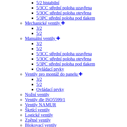
5/2 bistabilní
5/3CC střední poloha uzavřena
5/3OC střední poloha otevřena
5/3PC střední poloha pod tlakem
Mechanické ventily
3/2
5/2
Manuální ventily
3/2
5/2
5/3CC střední poloha uzavřena
5/3OC střední poloha otevřena
5/3PC střední poloha pod tlakem
Ovládací prvky
Ventily pro montáž do panelu
3/2
5/2
Ovládací prvky
Nožní ventily
Ventily dle ISO5599/1
Ventily NAMUR
Škrtící ventily
Logické ventily
Zpětné ventily
Blokovací ventily