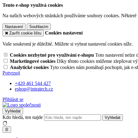
Tento e-shop využívá cookies
Na našich webových stránkách používáme soubory cookies. Některé z n
Nastavení
Souhlasím
Cookies nastavení
Zavřít cookie lištu
Vaše soukromí je důležité. Můžete si vybrat nastavení cookies níže.
Cookies nezbytné pro využívání e-shopu
Toto nastavení nelze 
Marketingové cookies
Díky těmto cookies můžeme zlepšovat výko
Analytické cookies
Tyto cookies nám pomáhají pochopit, jak e-s
Potvrzuji
+420 461 544 427
eshop@intratech.cz
Přihlásit se
Vyhledat
Kdo hledá, ten najde
Vyhledat
☰