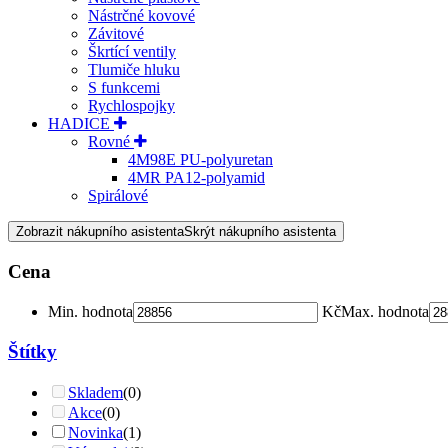
Nástrčné kovové
Závitové
Škrtící ventily
Tlumiče hluku
S funkcemi
Rychlospojky
HADICE
Rovné
4M98E PU-polyuretan
4MR PA12-polyamid
Spirálové
Zobrazit nákupního asistenta
Skrýt nákupního asistenta
Cena
Min. hodnota
Kč
Max. hodnota
Štítky
Skladem
(0)
Akce
(0)
Novinka
(1)