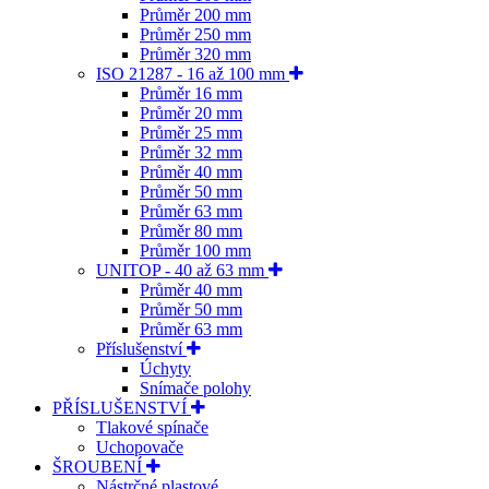
Průměr 200 mm
Průměr 250 mm
Průměr 320 mm
ISO 21287 - 16 až 100 mm
Průměr 16 mm
Průměr 20 mm
Průměr 25 mm
Průměr 32 mm
Průměr 40 mm
Průměr 50 mm
Průměr 63 mm
Průměr 80 mm
Průměr 100 mm
UNITOP - 40 až 63 mm
Průměr 40 mm
Průměr 50 mm
Průměr 63 mm
Příslušenství
Úchyty
Snímače polohy
PŘÍSLUŠENSTVÍ
Tlakové spínače
Uchopovače
ŠROUBENÍ
Nástrčné plastové