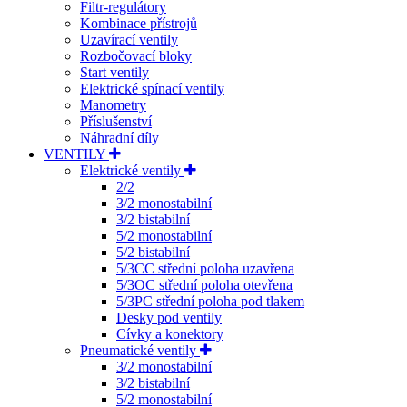
Filtr-regulátory
Kombinace přístrojů
Uzavírací ventily
Rozbočovací bloky
Start ventily
Elektrické spínací ventily
Manometry
Příslušenství
Náhradní díly
VENTILY
Elektrické ventily
2/2
3/2 monostabilní
3/2 bistabilní
5/2 monostabilní
5/2 bistabilní
5/3CC střední poloha uzavřena
5/3OC střední poloha otevřena
5/3PC střední poloha pod tlakem
Desky pod ventily
Cívky a konektory
Pneumatické ventily
3/2 monostabilní
3/2 bistabilní
5/2 monostabilní