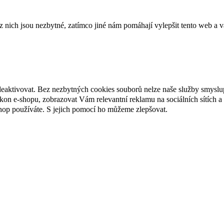
ich jsou nezbytné, zatímco jiné nám pomáhají vylepšit tento web a vá
deaktivovat. Bez nezbytných cookies souborů nelze naše služby smyslu
n e-shopu, zobrazovat Vám relevantní reklamu na sociálních sítích a 
hop používáte. S jejich pomocí ho můžeme zlepšovat.