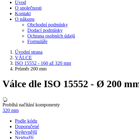
Úvod
O společnosti
Kontakt
O nákupu
Obchodní podmínky
Dodací podmínky
Ochrana osobních údajů
Formuláře
Úvodní strana
VÁLCE
ISO 15552 - 160 až 320 mm
Průměr 200 mm
Válce dle ISO 15552 - Ø 200 m
Probíhá načítání komponenty
320 mm
Podle kódu
Doporučené
Nejlevnější
Nejdražší