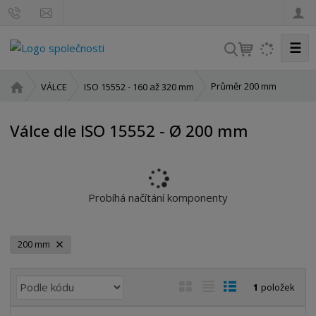
☰
V
y
h
Ú
Průměr 200 mm
VÁLCE
ISO 15552 - 160 až 320 mm
l
v
o
e
Válce dle ISO 15552 - Ø 200 mm
d
d
n
a
í
t
s
t
Probíhá načítání komponenty
r
a
n
200 mm
a
Ř
O
T
Ř
1
položek
a
b
a
á
z