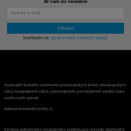
Ať vám nic neunikne
Přihlásit
Souhlasím se
zpracováním osobních údajů
.
Dodavatel širokého sortimentu pneumatických prvků, teleskopických
válců, kompaktních válců, samostatných a modulárních ventilů nebo
svařovacích upínek.
www.pneumaticke-prvky.cz
Výrobce jedinečného modulárního systému pro rozvody stlačeného