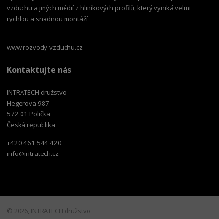
vzduchu a jiných médií z hliníkových profilů, který vyniká velmi
rychlou a snadnou montáží.
www.rozvody-vzduchu.cz
Kontaktujte nás
INTRATECH družstvo
Hegerova 987
572 01 Polička
Česká republika
+420 461 544 420
info@intratech.cz
© 2026, INTRATECH družstvo