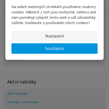
VŠECHNY KATEGORIE
Na našich webových stránkách používáme soubory
cookies. Některé z nich jsou nezbytné, zatímco jiné
ÚPRAVA VZDUCHU
nám pomáhají vylepšit tento web a váš uživatelský
zážitek. Souhlasíte s používáním všech cookies?
VENTILY
VÁLCE
Nastavení
PŘÍSLUŠENSTVÍ
Souhlasím
ŠROUBENÍ
HADICE
Akční nabídky
Akční nabídky
Novinky v sortimentu