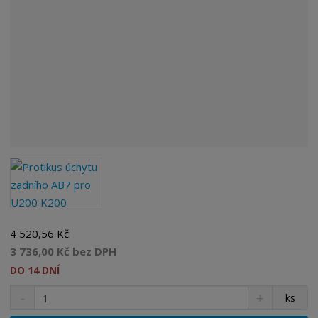
4 520,56 Kč
3 736,00 Kč bez DPH
DO 14 DNÍ
S
N
Z
ks
n
a
m