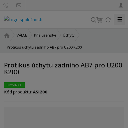
☰
V
y
h
Ú
VÁLCE
Příslušenství
Úchyty
l
v
o
Protikus úchytu zadního AB7 pro U200 K200
e
d
d
n
a
Protikus úchytu zadního AB7 pro U200
í
t
K200
s
t
r
NOVINKA
a
Kód produktu:
ASI200
n
a