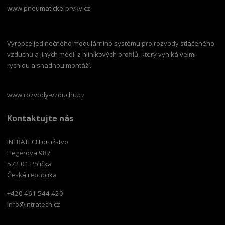
www.pneumaticke-prvky.cz
Výrobce jedinečného modulárního systému pro rozvody stlačeného
vzduchu a jiných médií z hliníkových profilů, který vyniká velmi
rychlou a snadnou montáží.
www.rozvody-vzduchu.cz
Kontaktujte nás
INTRATECH družstvo
Hegerova 987
572 01 Polička
Česká republika
+420 461 544 420
info@intratech.cz