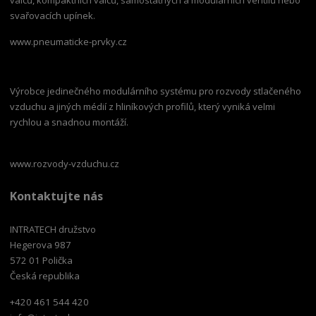
svařovacích upínek.
www.pneumaticke-prvky.cz
Výrobce jedinečného modulárního systému pro rozvody stlačeného
vzduchu a jiných médií z hliníkových profilů, který vyniká velmi
rychlou a snadnou montáží.
www.rozvody-vzduchu.cz
Kontaktujte nás
INTRATECH družstvo
Hegerova 987
572 01 Polička
Česká republika
+420 461 544 420