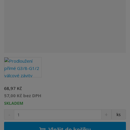
68,97 Kč
57,00 Kč bez DPH
SKLADEM
S
N
Z
ks
n
a
m
í
v
ě
ž
ý
Vložit do košíku