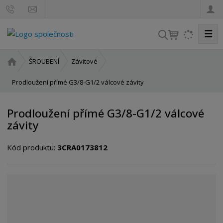
☰
V
y
h
Ú
ŠROUBENÍ
Závitové
l
v
o
Prodloužení přímé G3/8-G1/2 válcové závity
e
d
d
n
a
Prodloužení přímé G3/8-G1/2 válcové
í
t
závity
s
t
Kód produktu:
3CRA0173812
r
a
n
a