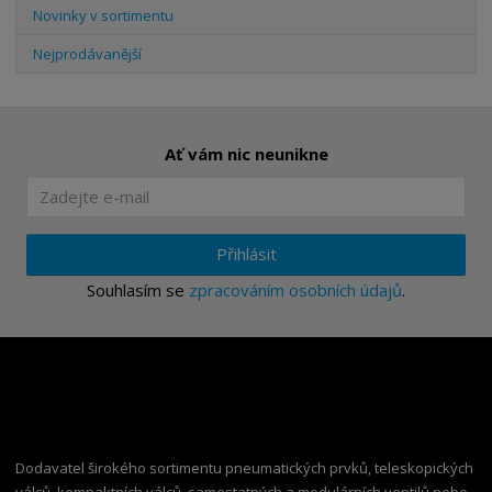
Novinky v sortimentu
Nejprodávanější
Ať vám nic neunikne
Přihlásit
Souhlasím se
zpracováním osobních údajů
.
Dodavatel širokého sortimentu pneumatických prvků, teleskopických
válců, kompaktních válců, samostatných a modulárních ventilů nebo