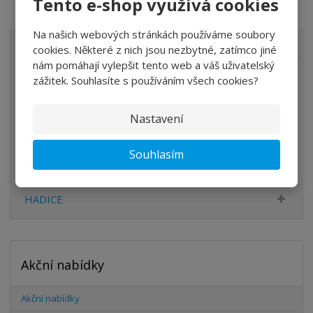
Tento e-shop využívá cookies
Na našich webových stránkách používáme soubory
VŠECHNY KATEGORIE
cookies. Některé z nich jsou nezbytné, zatímco jiné
nám pomáhají vylepšit tento web a váš uživatelský
ÚPRAVA VZDUCHU
zážitek. Souhlasíte s používáním všech cookies?
VENTILY
Nastavení
VÁLCE
PŘÍSLUŠENSTVÍ
Souhlasím
ŠROUBENÍ
HADICE
Akční nabídky
Akční nabídky