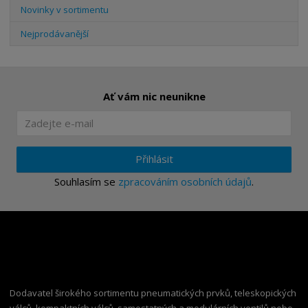
Novinky v sortimentu
Nejprodávanější
Ať vám nic neunikne
Přihlásit
Souhlasím se
zpracováním osobních údajů
.
Dodavatel širokého sortimentu pneumatických prvků, teleskopických
válců, kompaktních válců, samostatných a modulárních ventilů nebo