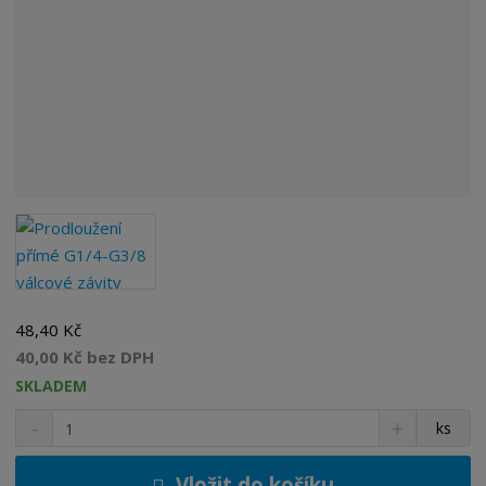
48,40 Kč
40,00 Kč bez DPH
SKLADEM
S
N
Z
ks
n
a
m
í
v
ě
ž
ý
Vložit do košíku