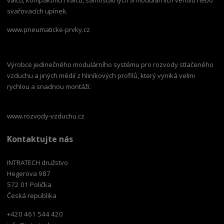
svařovacích upínek.
www.pneumaticke-prvky.cz
Výrobce jedinečného modulárního systému pro rozvody stlačeného
vzduchu a jiných médií z hliníkových profilů, který vyniká velmi
rychlou a snadnou montáží.
www.rozvody-vzduchu.cz
Kontaktujte nás
INTRATECH družstvo
Hegerova 987
572 01 Polička
Česká republika
+420 461 544 420