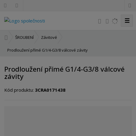
☰
V
y
h
Ú
ŠROUBENÍ
Závitové
l
v
o
Prodloužení přímé G1/4-G3/8 válcové závity
e
d
d
n
a
Prodloužení přímé G1/4-G3/8 válcové
í
t
závity
s
t
Kód produktu:
3CRA0171438
r
a
n
a