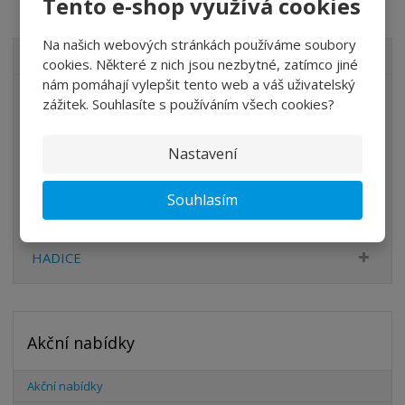
Tento e-shop využívá cookies
Na našich webových stránkách používáme soubory
VŠECHNY KATEGORIE
cookies. Některé z nich jsou nezbytné, zatímco jiné
nám pomáhají vylepšit tento web a váš uživatelský
ÚPRAVA VZDUCHU
zážitek. Souhlasíte s používáním všech cookies?
VENTILY
Nastavení
VÁLCE
PŘÍSLUŠENSTVÍ
Souhlasím
ŠROUBENÍ
HADICE
Akční nabídky
Akční nabídky