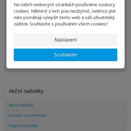
Na našich webových stránkách používáme soubory
cookies. Některé z nich jsou nezbytné, zatímco jiné
ÚPRAVA VZDUCHU
nám pomáhají vylepšit tento web a váš uživatelský
VENTILY
zážitek. Souhlasíte s používáním všech cookies?
VÁLCE
Nastavení
PŘÍSLUŠENSTVÍ
ŠROUBENÍ
Souhlasím
HADICE
Akční nabídky
Akční nabídky
Novinky v sortimentu
Nejprodávanější