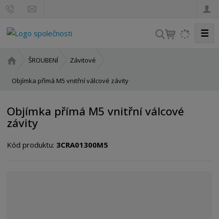
☰
V
y
h
Ú
ŠROUBENÍ
Závitové
l
v
o
Objímka přímá M5 vnitřní válcové závity
e
d
d
n
a
Objímka přímá M5 vnitřní válcové
í
t
závity
s
t
Kód produktu:
3CRA01300M5
r
a
n
a