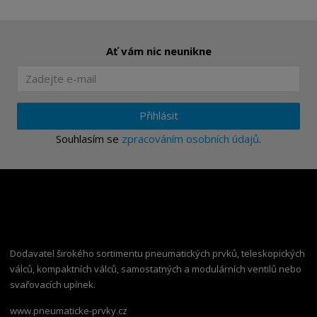
Ať vám nic neunikne
Přihlásit
Souhlasím se
zpracováním osobních údajů
.
Dodavatel širokého sortimentu pneumatických prvků, teleskopických
válců, kompaktních válců, samostatných a modulárních ventilů nebo
svařovacích upínek.
www.pneumaticke-prvky.cz