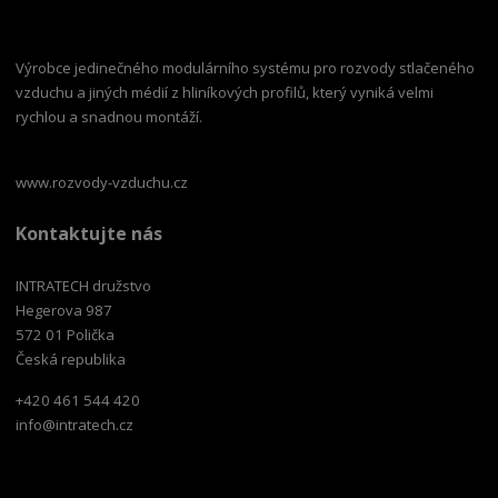
Výrobce jedinečného modulárního systému pro rozvody stlačeného
vzduchu a jiných médií z hliníkových profilů, který vyniká velmi
rychlou a snadnou montáží.
www.rozvody-vzduchu.cz
Kontaktujte nás
INTRATECH družstvo
Hegerova 987
572 01 Polička
Česká republika
+420 461 544 420
info@intratech.cz