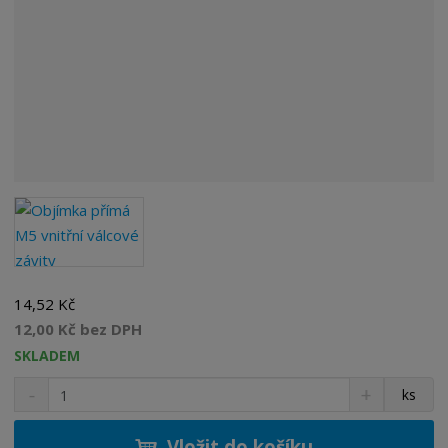
14,52 Kč
12,00 Kč bez DPH
SKLADEM
S
N
Z
ks
n
a
m
í
v
ě
ž
ý
Vložit do košíku