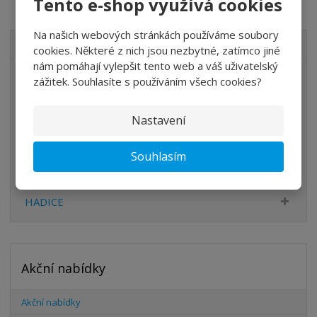
Tento e-shop využívá cookies
Na našich webových stránkách používáme soubory
VŠECHNY KATEGORIE
cookies. Některé z nich jsou nezbytné, zatímco jiné
nám pomáhají vylepšit tento web a váš uživatelský
ÚPRAVA VZDUCHU
zážitek. Souhlasíte s používáním všech cookies?
VENTILY
Nastavení
VÁLCE
PŘÍSLUŠENSTVÍ
Souhlasím
ŠROUBENÍ
HADICE
Akční nabídky
Akční nabídky