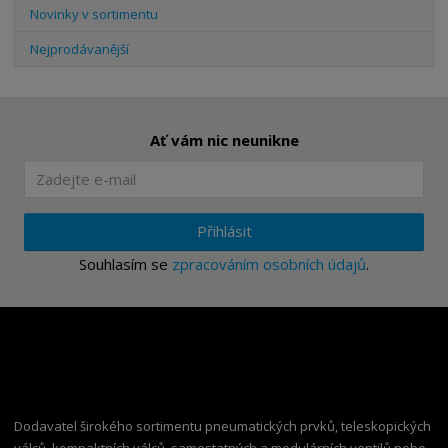
Novinky v sortimentu
Nejprodávanější
Ať vám nic neunikne
Přihlásit
Souhlasím se
zpracováním osobních údajů
.
Dodavatel širokého sortimentu pneumatických prvků, teleskopických
válců, kompaktních válců, samostatných a modulárních ventilů nebo