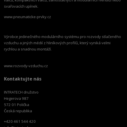
svařovacích upínek.
www.pneumaticke-prvky.cz
Výrobce jedinečného modulárního systému pro rozvody stlačeného
vzduchu a jiných médií z hliníkových profilů, který vyniká velmi
rychlou a snadnou montáží.
www.rozvody-vzduchu.cz
Kontaktujte nás
INTRATECH družstvo
Hegerova 987
572 01 Polička
Česká republika
+420 461 544 420