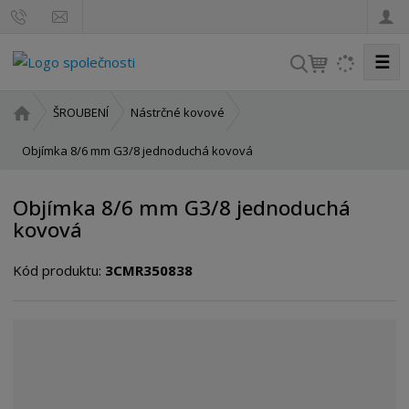
☰
V
y
h
Ú
ŠROUBENÍ
Nástrčné kovové
l
v
o
Objímka 8/6 mm G3/8 jednoduchá kovová
e
d
d
n
a
Objímka 8/6 mm G3/8 jednoduchá
í
t
kovová
s
t
Kód produktu:
3CMR350838
r
a
n
a