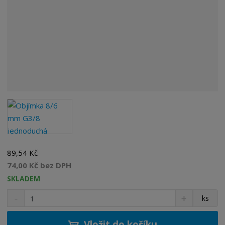
89,54 Kč
74,00 Kč bez DPH
SKLADEM
S
N
Z
ks
n
a
m
í
v
ě
ž
ý
Vložit do košíku