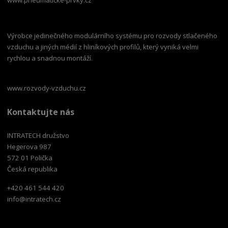
www.pneumaticke-prvky.cz
Výrobce jedinečného modulárního systému pro rozvody stlačeného
vzduchu a jiných médií z hliníkových profilů, který vyniká velmi
rychlou a snadnou montáží.
www.rozvody-vzduchu.cz
Kontaktujte nás
INTRATECH družstvo
Hegerova 987
572 01 Polička
Česká republika
+420 461 544 420
info@intratech.cz