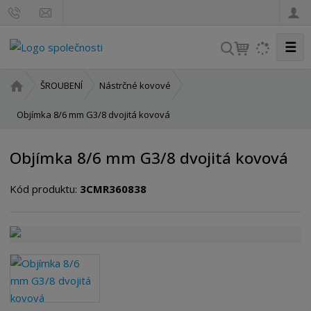
☰
V
y
h
Ú
ŠROUBENÍ
Nástrčné kovové
l
v
o
Objímka 8/6 mm G3/8 dvojitá kovová
e
d
d
n
a
Objímka 8/6 mm G3/8 dvojitá kovová
í
t
s
Kód produktu:
3CMR360838
t
r
a
n
a