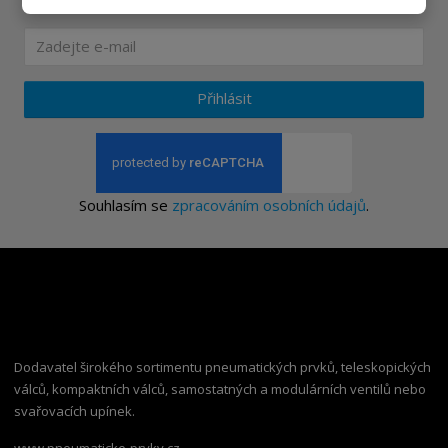
Ať vám nic neunikne
Přihlásit
Souhlasím se
zpracováním osobních údajů
.
Dodavatel širokého sortimentu pneumatických prvků, teleskopických
válců, kompaktních válců, samostatných a modulárních ventilů nebo
svařovacích upínek.