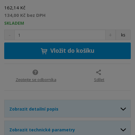
162,14 Kč
134,00 Kč bez DPH
SKLADEM
S
N
Z
ks
n
a
m
í
v
ě
ž
ý
Vložit do košíku
n
i
š
i
t
i
t
m
t
p
n
m
o
o
n
Zeptejte se odborníka
Sdílet
ž
o
č
s
ž
e
t
s
t
v
t
Zobrazit detailní popis
í
v
í
Zobrazit technické parametry