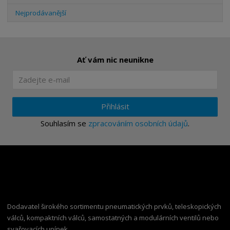
Nejprodávanější
Ať vám nic neunikne
Přihlásit
Souhlasím se
zpracováním osobních údajů
.
Dodavatel širokého sortimentu pneumatických prvků, teleskopických
válců, kompaktních válců, samostatných a modulárních ventilů nebo
svařovacích upínek.