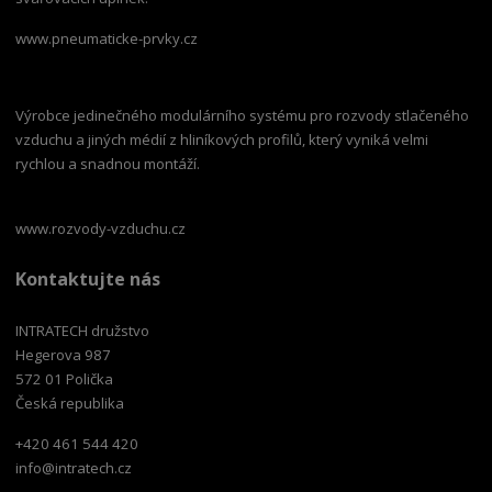
www.pneumaticke-prvky.cz
Výrobce jedinečného modulárního systému pro rozvody stlačeného
vzduchu a jiných médií z hliníkových profilů, který vyniká velmi
rychlou a snadnou montáží.
www.rozvody-vzduchu.cz
Kontaktujte nás
INTRATECH družstvo
Hegerova 987
572 01 Polička
Česká republika
+420 461 544 420
info@intratech.cz