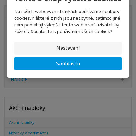
Na našich webových stránkách používáme soubory
VŠECHNY KATEGORIE
cookies. Některé z nich jsou nezbytné, zatímco jiné
nám pomáhají vylepšit tento web a váš uživatelský
ÚPRAVA VZDUCHU
zážitek. Souhlasíte s používáním všech cookies?
VENTILY
VÁLCE
Nastavení
PŘÍSLUŠENSTVÍ
Souhlasím
ŠROUBENÍ
HADICE
Akční nabídky
Akční nabídky
Novinky v sortimentu