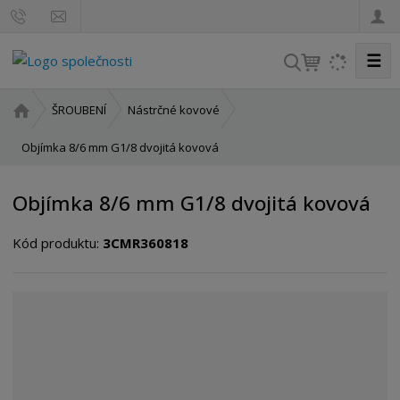
☰
V
y
h
Ú
ŠROUBENÍ
Nástrčné kovové
l
v
o
Objímka 8/6 mm G1/8 dvojitá kovová
e
d
d
n
a
Objímka 8/6 mm G1/8 dvojitá kovová
í
t
s
Kód produktu:
3CMR360818
t
r
a
n
a