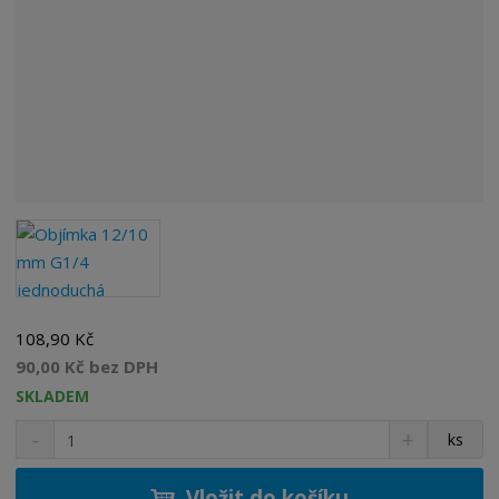
108,90 Kč
90,00 Kč bez DPH
SKLADEM
S
N
Z
ks
n
a
m
í
v
ě
ž
ý
Vložit do košíku