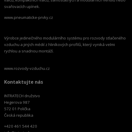
svařovacích upínek.
www.pneumaticke-prvky.cz
Výrobce jedinečného modulárního systému pro rozvody stlačeného
vzduchu a jiných médií z hliníkových profilů, který vyniká velmi
rychlou a snadnou montáží.
www.rozvody-vzduchu.cz
Kontaktujte nás
INTRATECH družstvo
Hegerova 987
572 01 Polička
Česká republika
+420 461 544 420