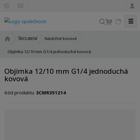
☰
V
y
h
Ú
ŠROUBENÍ
Nástrčné kovové
l
v
o
Objímka 12/10 mm G1/4 jednoduchá kovová
e
d
d
n
a
Objímka 12/10 mm G1/4 jednoduchá
í
t
kovová
s
t
Kód produktu:
3CMR351214
r
a
n
a