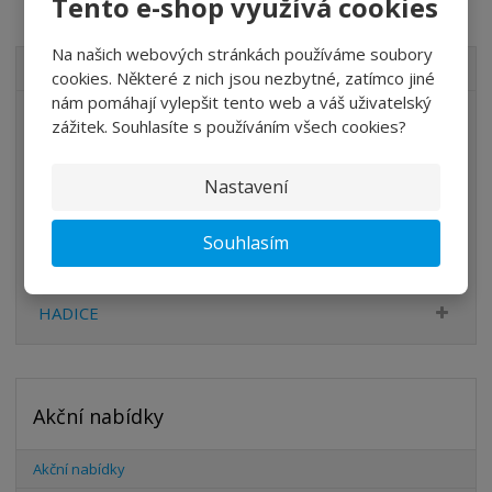
Tento e-shop využívá cookies
Na našich webových stránkách používáme soubory
VŠECHNY KATEGORIE
cookies. Některé z nich jsou nezbytné, zatímco jiné
nám pomáhají vylepšit tento web a váš uživatelský
ÚPRAVA VZDUCHU
zážitek. Souhlasíte s používáním všech cookies?
VENTILY
Nastavení
VÁLCE
PŘÍSLUŠENSTVÍ
Souhlasím
ŠROUBENÍ
HADICE
Akční nabídky
Akční nabídky