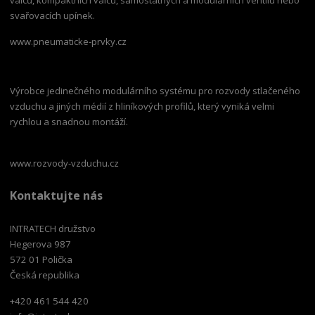
svařovacích upínek.
www.pneumaticke-prvky.cz
Výrobce jedinečného modulárního systému pro rozvody stlačeného
vzduchu a jiných médií z hliníkových profilů, který vyniká velmi
rychlou a snadnou montáží.
www.rozvody-vzduchu.cz
Kontaktujte nás
INTRATECH družstvo
Hegerova 987
572 01 Polička
Česká republika
+420 461 544 420