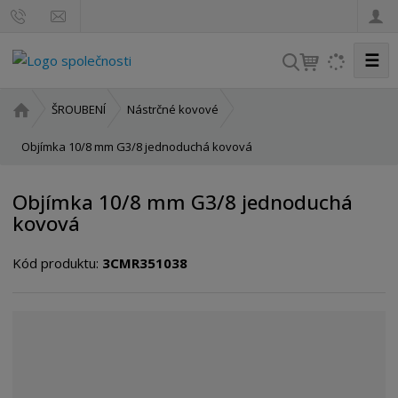
☰
V
y
h
Ú
ŠROUBENÍ
Nástrčné kovové
l
v
o
Objímka 10/8 mm G3/8 jednoduchá kovová
e
d
d
n
a
Objímka 10/8 mm G3/8 jednoduchá
í
t
kovová
s
t
Kód produktu:
3CMR351038
r
a
n
a