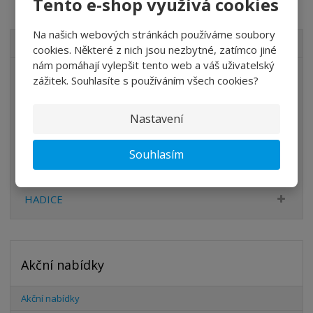
Tento e-shop využívá cookies
Na našich webových stránkách používáme soubory
VŠECHNY KATEGORIE
cookies. Některé z nich jsou nezbytné, zatímco jiné
nám pomáhají vylepšit tento web a váš uživatelský
ÚPRAVA VZDUCHU
zážitek. Souhlasíte s používáním všech cookies?
VENTILY
Nastavení
VÁLCE
PŘÍSLUŠENSTVÍ
Souhlasím
ŠROUBENÍ
HADICE
Akční nabídky
Akční nabídky