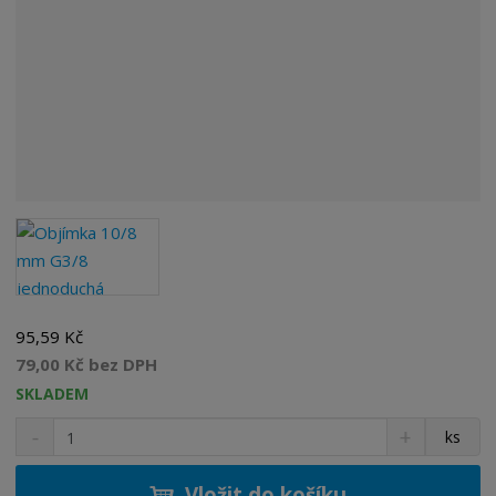
95,59 Kč
79,00 Kč bez DPH
SKLADEM
S
N
Z
ks
n
a
m
í
v
ě
ž
ý
Vložit do košíku