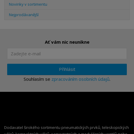
Novinky v sortimentu
Nejprodávanější
Ať vám nic neunikne
Přihlásit
Souhlasím se
zpracováním osobních údajů
.
Dodavatel širokého sortimentu pneumatických prvků, teleskopických
válců, kompaktních válců, samostatných a modulárních ventilů nebo