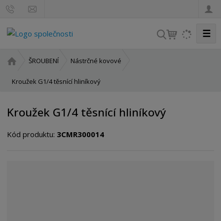
☰
V
y
h
Ú
ŠROUBENÍ
Nástrčné kovové
l
v
o
Kroužek G1/4 těsnící hliníkový
e
d
d
n
a
Kroužek G1/4 těsnící hliníkový
í
t
s
Kód produktu:
3CMR300014
t
r
a
n
a