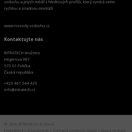
vzduchu a jiných médií z hliníkových profilů, který vyniká velmi
rychlou a snadnou montáží.
www.rozvody-vzduchu.cz
Kontaktujte nás
INTRATECH družstvo
Hegerova 987
572 01 Polička
Česká republika
+420 461 544 420
info@intratech.cz
© 2026, INTRATECH družstvo
Prohlášení o přístupnosti
|
Ochrana osobních údajů
|
Mapa stránek