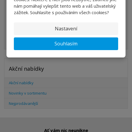
nám pomáhají vylepšit tento web a váš uživatelský
VÁLCE
zážitek. Souhlasíte s používáním všech cookies?
PŘÍSLUŠENSTVÍ
Nastavení
ŠROUBENÍ
HADICE
Souhlasím
Akční nabídky
Akční nabídky
Novinky v sortimentu
Nejprodávanější
Ať vám nic neunikne