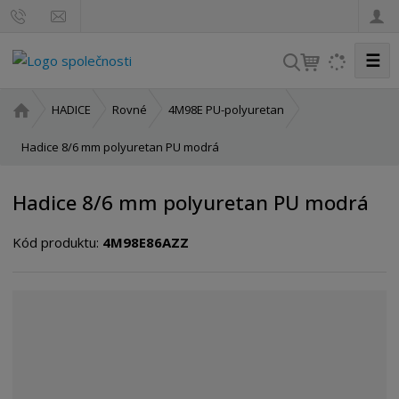
☰
V
y
h
Ú
HADICE
Rovné
4M98E PU-polyuretan
l
v
o
Hadice 8/6 mm polyuretan PU modrá
e
d
d
n
a
Hadice 8/6 mm polyuretan PU modrá
í
t
s
Kód produktu:
4M98E86AZZ
t
r
a
n
a