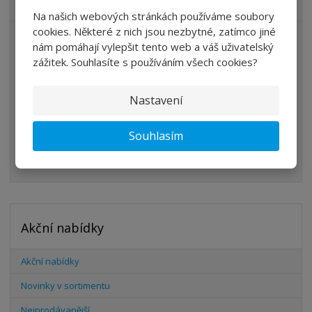
VŠECHNY KATEGORIE
Na našich webových stránkách používáme soubory
cookies. Některé z nich jsou nezbytné, zatímco jiné
ÚPRAVA VZDUCHU
nám pomáhají vylepšit tento web a váš uživatelský
zážitek. Souhlasíte s používáním všech cookies?
VENTILY
VÁLCE
Nastavení
PŘÍSLUŠENSTVÍ
Souhlasím
ŠROUBENÍ
HADICE
Akční nabídky
Akční nabídky
Novinky v sortimentu
Nejprodávanější