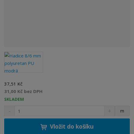
37,51 Kč
31,00 Kč bez DPH
SKLADEM
S
N
Z
m
n
a
m
í
v
ě
ž
ý
Vložit do košíku
n
i
š