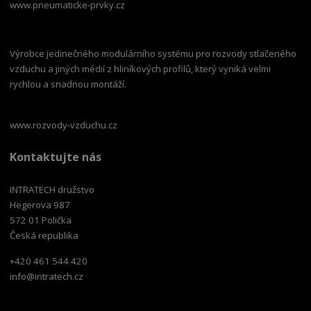
www.pneumaticke-prvky.cz
Výrobce jedinečného modulárního systému pro rozvody stlačeného
vzduchu a jiných médií z hliníkových profilů, který vyniká velmi
rychlou a snadnou montáží.
www.rozvody-vzduchu.cz
Kontaktujte nás
INTRATECH družstvo
Hegerova 987
572 01 Polička
Česká republika
+420 461 544 420
info@intratech.cz