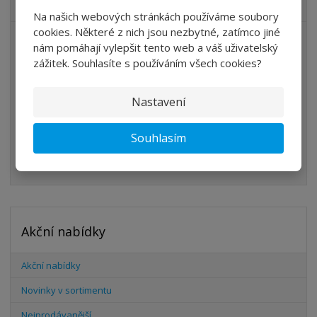
VŠECHNY KATEGORIE
Na našich webových stránkách používáme soubory
cookies. Některé z nich jsou nezbytné, zatímco jiné
ÚPRAVA VZDUCHU
nám pomáhají vylepšit tento web a váš uživatelský
zážitek. Souhlasíte s používáním všech cookies?
VENTILY
VÁLCE
Nastavení
PŘÍSLUŠENSTVÍ
Souhlasím
ŠROUBENÍ
HADICE
Akční nabídky
Akční nabídky
Novinky v sortimentu
Nejprodávanější