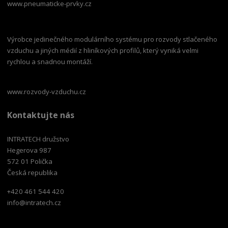
www.pneumaticke-prvky.cz
Výrobce jedinečného modulárního systému pro rozvody stlačeného
vzduchu a jiných médií z hliníkových profilů, který vyniká velmi
rychlou a snadnou montáží.
www.rozvody-vzduchu.cz
Kontaktujte nás
INTRATECH družstvo
Hegerova 987
572 01 Polička
Česká republika
+420 461 544 420
info@intratech.cz