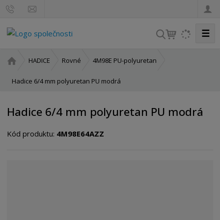
☰
V
y
h
Ú
HADICE
Rovné
4M98E PU-polyuretan
l
v
o
Hadice 6/4 mm polyuretan PU modrá
e
d
d
n
a
Hadice 6/4 mm polyuretan PU modrá
í
t
s
Kód produktu:
4M98E64AZZ
t
r
a
n
a