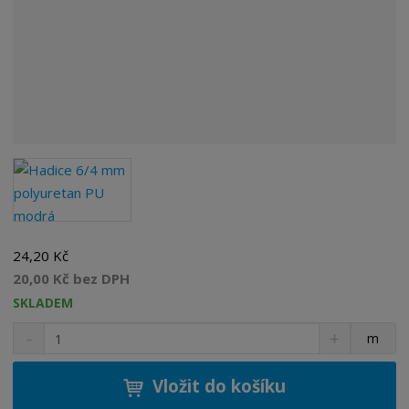
24,20 Kč
20,00 Kč bez DPH
SKLADEM
S
N
Z
m
n
a
m
í
v
ě
ž
ý
Vložit do košíku
n
i
š