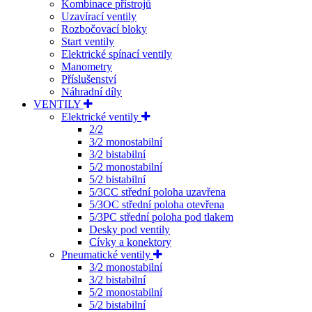
Kombinace přístrojů
Uzavírací ventily
Rozbočovací bloky
Start ventily
Elektrické spínací ventily
Manometry
Příslušenství
Náhradní díly
VENTILY
Elektrické ventily
2/2
3/2 monostabilní
3/2 bistabilní
5/2 monostabilní
5/2 bistabilní
5/3CC střední poloha uzavřena
5/3OC střední poloha otevřena
5/3PC střední poloha pod tlakem
Desky pod ventily
Cívky a konektory
Pneumatické ventily
3/2 monostabilní
3/2 bistabilní
5/2 monostabilní
5/2 bistabilní