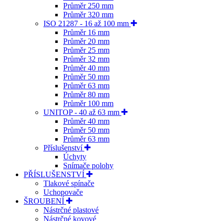
Průměr 250 mm
Průměr 320 mm
ISO 21287 - 16 až 100 mm
Průměr 16 mm
Průměr 20 mm
Průměr 25 mm
Průměr 32 mm
Průměr 40 mm
Průměr 50 mm
Průměr 63 mm
Průměr 80 mm
Průměr 100 mm
UNITOP - 40 až 63 mm
Průměr 40 mm
Průměr 50 mm
Průměr 63 mm
Příslušenství
Úchyty
Snímače polohy
PŘÍSLUŠENSTVÍ
Tlakové spínače
Uchopovače
ŠROUBENÍ
Nástrčné plastové
Nástrčné kovové