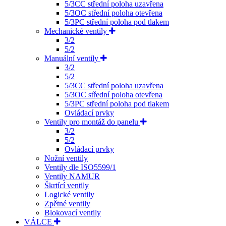
5/3CC střední poloha uzavřena
5/3OC střední poloha otevřena
5/3PC střední poloha pod tlakem
Mechanické ventily
3/2
5/2
Manuální ventily
3/2
5/2
5/3CC střední poloha uzavřena
5/3OC střední poloha otevřena
5/3PC střední poloha pod tlakem
Ovládací prvky
Ventily pro montáž do panelu
3/2
5/2
Ovládací prvky
Nožní ventily
Ventily dle ISO5599/1
Ventily NAMUR
Škrtící ventily
Logické ventily
Zpětné ventily
Blokovací ventily
VÁLCE