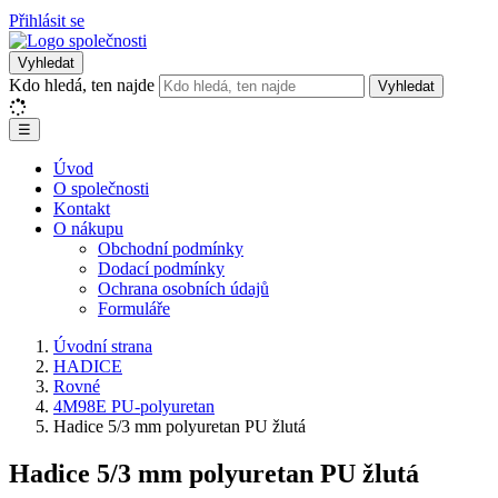
Přihlásit se
Vyhledat
Kdo hledá, ten najde
Vyhledat
☰
Úvod
O společnosti
Kontakt
O nákupu
Obchodní podmínky
Dodací podmínky
Ochrana osobních údajů
Formuláře
Úvodní strana
HADICE
Rovné
4M98E PU-polyuretan
Hadice 5/3 mm polyuretan PU žlutá
Hadice 5/3 mm polyuretan PU žlutá