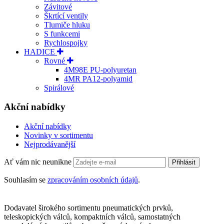
Závitové
Škrtící ventily
Tlumiče hluku
S funkcemi
Rychlospojky
HADICE
Rovné
4M98E PU-polyuretan
4MR PA12-polyamid
Spirálové
Akční nabídky
Akční nabídky
Novinky v sortimentu
Nejprodávanější
Ať vám nic neunikne
Přihlásit
Souhlasím se
zpracováním osobních údajů
.
Dodavatel širokého sortimentu pneumatických prvků,
teleskopických válců, kompaktních válců, samostatných