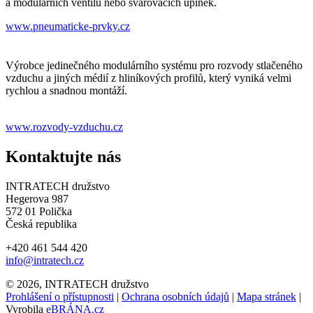
a modulárních ventilů nebo svařovacích upínek.
www.pneumaticke-prvky.cz
Výrobce jedinečného modulárního systému pro rozvody stlačeného
vzduchu a jiných médií z hliníkových profilů, který vyniká velmi
rychlou a snadnou montáží.
www.rozvody-vzduchu.cz
Kontaktujte nás
INTRATECH družstvo
Hegerova 987
572 01 Polička
Česká republika
+420 461 544 420
info@intratech.cz
© 2026, INTRATECH družstvo
Prohlášení o přístupnosti
|
Ochrana osobních údajů
|
Mapa stránek
|
Vyrobila
eBRÁNA.cz