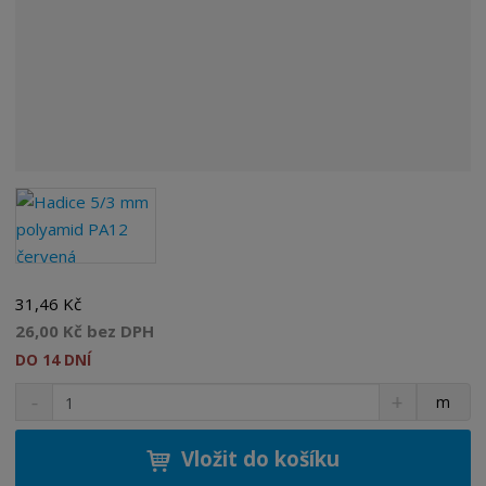
31,46 Kč
26,00 Kč bez DPH
DO 14 DNÍ
S
N
Z
m
n
a
m
í
v
ě
ž
ý
Vložit do košíku
n
i
š