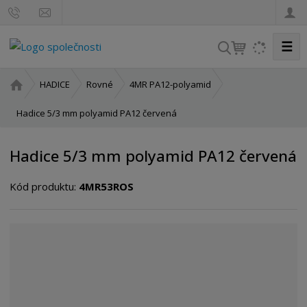
☰
V
y
h
Ú
HADICE
Rovné
4MR PA12-polyamid
l
v
o
Hadice 5/3 mm polyamid PA12 červená
e
d
d
n
a
Hadice 5/3 mm polyamid PA12 červená
í
t
s
Kód produktu:
4MR53ROS
t
r
a
n
a