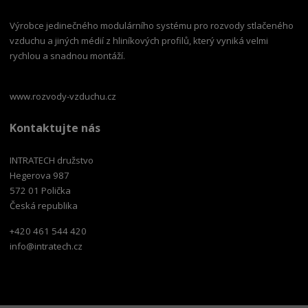
Výrobce jedinečného modulárního systému pro rozvody stlačeného
vzduchu a jiných médií z hliníkových profilů, který vyniká velmi
rychlou a snadnou montáží.
www.rozvody-vzduchu.cz
Kontaktujte nás
INTRATECH družstvo
Hegerova 987
572 01 Polička
Česká republika
+420 461 544 420
info@intratech.cz