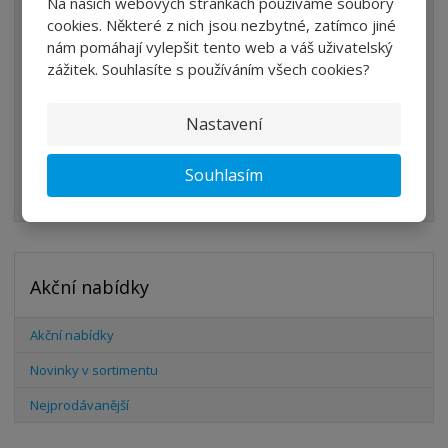
Na našich webových stránkách používáme soubory
ÚPRAVA VZDUCHU
cookies. Některé z nich jsou nezbytné, zatímco jiné
nám pomáhají vylepšit tento web a váš uživatelský
VENTILY
zážitek. Souhlasíte s používáním všech cookies?
VÁLCE
Nastavení
PŘÍSLUŠENSTVÍ
ŠROUBENÍ
Souhlasím
HADICE
Akční nabídky
Akční nabídky
Novinky v sortimentu
Nejprodávanější