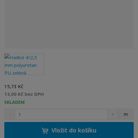
15,73 Kč
13,00 Kč bez DPH
SKLADEM
S
N
Z
m
n
a
m
í
v
ě
ž
ý
Vložit do košíku
n
i
š