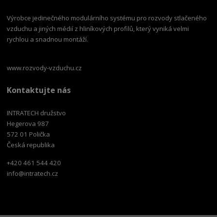
Výrobce jedinečného modulárního systému pro rozvody stlačeného
vzduchu a jiných médií z hliníkových profilů, který vyniká velmi
rychlou a snadnou montáží.
www.rozvody-vzduchu.cz
Kontaktujte nás
INTRATECH družstvo
Hegerova 987
572 01 Polička
Česká republika
+420 461 544 420
info@intratech.cz