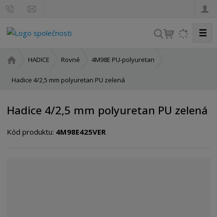
☰
V
y
h
Ú
HADICE
Rovné
4M98E PU-polyuretan
l
v
o
Hadice 4/2,5 mm polyuretan PU zelená
e
d
d
n
a
Hadice 4/2,5 mm polyuretan PU zelená
í
t
s
Kód produktu:
4M98E425VER
t
r
a
n
a