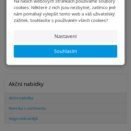
Na našich webových stránkách používáme soubory
ÚPRAVA VZDUCHU
cookies. Některé z nich jsou nezbytné, zatímco jiné
nám pomáhají vylepšit tento web a váš uživatelský
VENTILY
zážitek. Souhlasíte s používáním všech cookies?
VÁLCE
Nastavení
PŘÍSLUŠENSTVÍ
ŠROUBENÍ
Souhlasím
HADICE
Akční nabídky
Akční nabídky
Novinky v sortimentu
Nejprodávanější