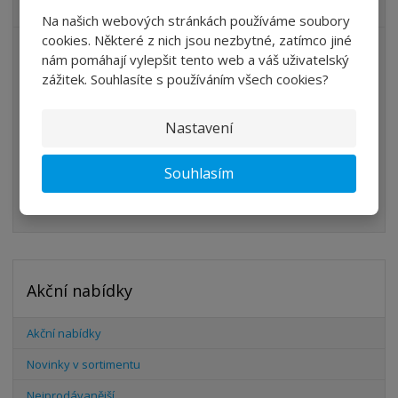
VŠECHNY KATEGORIE
Na našich webových stránkách používáme soubory
cookies. Některé z nich jsou nezbytné, zatímco jiné
ÚPRAVA VZDUCHU
nám pomáhají vylepšit tento web a váš uživatelský
zážitek. Souhlasíte s používáním všech cookies?
VENTILY
VÁLCE
Nastavení
PŘÍSLUŠENSTVÍ
Souhlasím
ŠROUBENÍ
HADICE
Akční nabídky
Akční nabídky
Novinky v sortimentu
Nejprodávanější