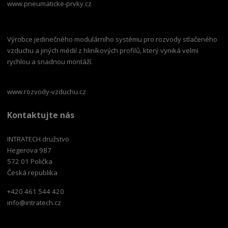
www.pneumaticke-prvky.cz
Výrobce jedinečného modulárního systému pro rozvody stlačeného
vzduchu a jiných médií z hliníkových profilů, který vyniká velmi
rychlou a snadnou montáží.
www.rozvody-vzduchu.cz
Kontaktujte nás
INTRATECH družstvo
Hegerova 987
572 01 Polička
Česká republika
+420 461 544 420
info@intratech.cz