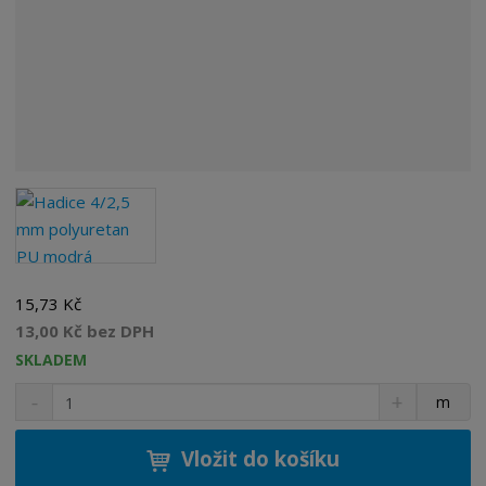
15,73 Kč
13,00 Kč bez DPH
SKLADEM
S
N
Z
m
n
a
m
í
v
ě
ž
ý
Vložit do košíku
n
i
š