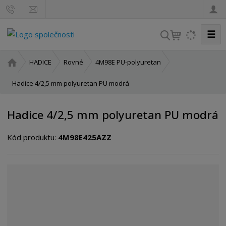
☰
V
y
h
Ú
HADICE
Rovné
4M98E PU-polyuretan
l
v
o
Hadice 4/2,5 mm polyuretan PU modrá
e
d
d
n
a
Hadice 4/2,5 mm polyuretan PU modrá
í
t
s
Kód produktu:
4M98E425AZZ
t
r
a
n
a