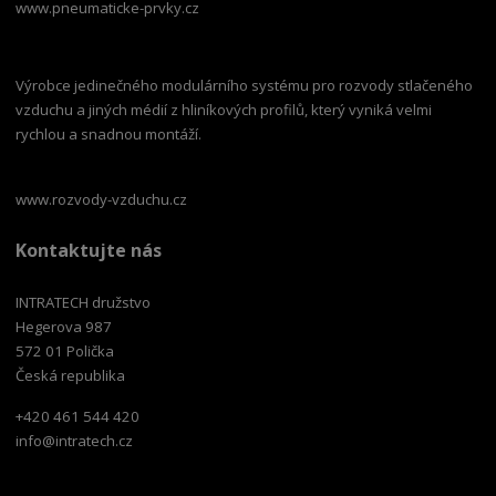
www.pneumaticke-prvky.cz
Výrobce jedinečného modulárního systému pro rozvody stlačeného
vzduchu a jiných médií z hliníkových profilů, který vyniká velmi
rychlou a snadnou montáží.
www.rozvody-vzduchu.cz
Kontaktujte nás
INTRATECH družstvo
Hegerova 987
572 01 Polička
Česká republika
+420 461 544 420
info@intratech.cz