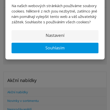
VŠECHNY KATEGORIE
Na našich webových stránkách používáme soubory
cookies. Některé z nich jsou nezbytné, zatímco jiné
ÚPRAVA VZDUCHU
nám pomáhají vylepšit tento web a váš uživatelský
zážitek. Souhlasíte s používáním všech cookies?
VENTILY
VÁLCE
Nastavení
PŘÍSLUŠENSTVÍ
Souhlasím
ŠROUBENÍ
HADICE
Akční nabídky
Akční nabídky
Novinky v sortimentu
Nejprodávanější