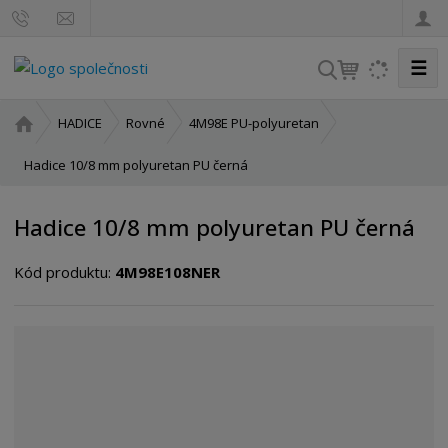
☰
V
y
h
Ú
HADICE
Rovné
4M98E PU-polyuretan
l
v
o
Hadice 10/8 mm polyuretan PU černá
e
d
d
n
a
Hadice 10/8 mm polyuretan PU černá
í
t
s
Kód produktu:
4M98E108NER
t
r
a
n
a