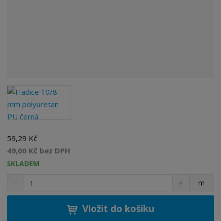
59,29 Kč
49,00 Kč bez DPH
SKLADEM
S
N
Z
m
n
a
m
í
v
ě
ž
ý
Vložit do košíku
n
i
š