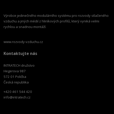
Výrobce jedinečného modulárního systému pro rozvody stlačeného
vzduchu a jiných médií z hliníkových profilů, který vyniká velmi
rychlou a snadnou montáží.
www.rozvody-vzduchu.cz
Kontaktujte nás
INTRATECH družstvo
Hegerova 987
572 01 Polička
Česká republika
+420 461 544 420
info@intratech.cz