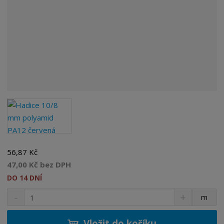
56,87 Kč
47,00 Kč bez DPH
DO 14 DNÍ
S
N
Z
m
n
a
m
í
v
ě
ž
ý
Vložit do košíku