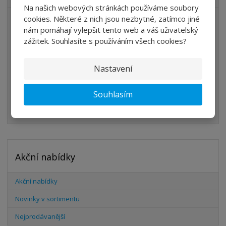
Na našich webových stránkách používáme soubory
cookies. Některé z nich jsou nezbytné, zatímco jiné
ÚPRAVA VZDUCHU
nám pomáhají vylepšit tento web a váš uživatelský
VENTILY
zážitek. Souhlasíte s používáním všech cookies?
VÁLCE
Nastavení
PŘÍSLUŠENSTVÍ
ŠROUBENÍ
Souhlasím
HADICE
Akční nabídky
Akční nabídky
Novinky v sortimentu
Nejprodávanější