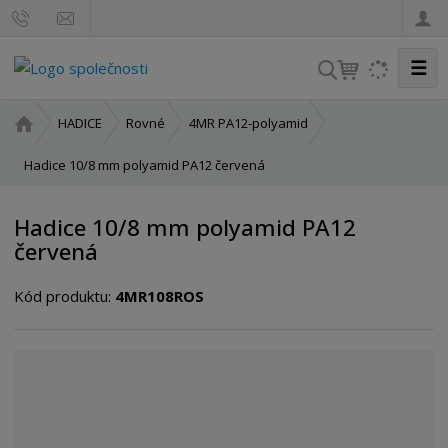
☰
V
y
h
Ú
HADICE
Rovné
4MR PA12-polyamid
l
v
o
Hadice 10/8 mm polyamid PA12 červená
e
d
d
n
a
Hadice 10/8 mm polyamid PA12
í
t
červená
s
t
Kód produktu:
4MR108ROS
r
a
n
a