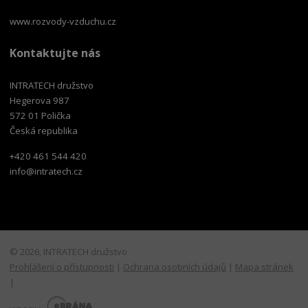
www.rozvody-vzduchu.cz
Kontaktujte nás
INTRATECH družstvo
Hegerova 987
572 01 Polička
Česká republika
+420 461 544 420
info@intratech.cz
© 2026, INTRATECH družstvo
Prohlášení o přístupnosti
|
Ochrana osobních údajů
|
Mapa stránek
|
E
B