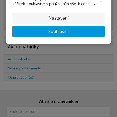
PŘÍSLUŠENSTVÍ
zážitek. Souhlasíte s používáním všech cookies?
ŠROUBENÍ
Nastavení
HADICE
Souhlasím
Akční nabídky
Akční nabídky
Novinky v sortimentu
Nejprodávanější
Ať vám nic neunikne