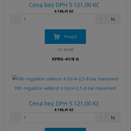
Cena bez DPH 5 121,00 Kč
6 196,41 Kč
S
N
Z
ks
n
a
m
í
v
ě
ž
ý
n
Koupit
i
š
i
t
i
t
DO 14 DNÍ
m
t
p
n
m
KFRG-41/8 G
o
o
n
ž
o
č
s
ž
e
t
s
t
v
t
Filtr-regulátor velikost 4 G3/4 0,5-8 bar manometr
í
v
í
Cena bez DPH 5 121,00 Kč
6 196,41 Kč
S
N
Z
ks
n
a
m
í
v
ě