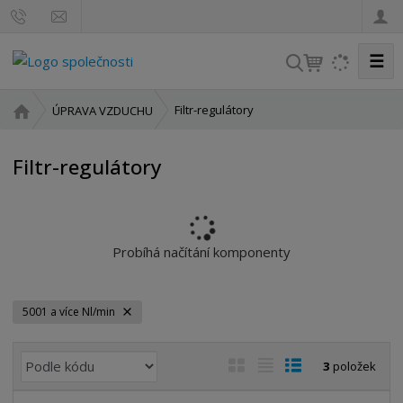
☰
V
y
h
Ú
Filtr-regulátory
ÚPRAVA VZDUCHU
l
v
o
e
Filtr-regulátory
d
d
n
a
í
t
s
t
Probíhá načítání komponenty
r
a
n
5001 a více Nl/min
a
Ř
O
T
Ř
3
položek
a
b
a
á
z