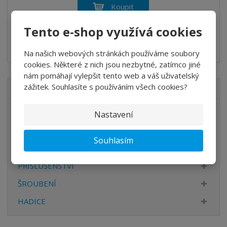
ž
ý
n
Koupit
i
š
i
t
i
Tento e-shop využívá cookies
t
DO 14 DNÍ
m
t
p
n
m
KFRG-434/8 G
o
o
n
Na našich webových stránkách používáme soubory
ž
o
č
cookies. Některé z nich jsou nezbytné, zatímco jiné
s
ž
e
nám pomáhají vylepšit tento web a váš uživatelský
t
s
t
zážitek. Souhlasíte s používáním všech cookies?
VŠECHNY KATEGORIE
v
t
í
v
ÚPRAVA VZDUCHU
í
Nastavení
VENTILY
Souhlasím
VÁLCE
PŘÍSLUŠENSTVÍ
ŠROUBENÍ
HADICE