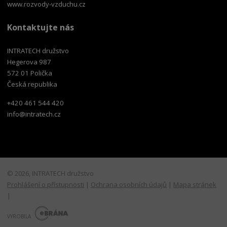
www.rozvody-vzduchu.cz
Kontaktujte nás
INTRATECH družstvo
Hegerova 987
572 01 Polička
Česká republika
+420 461 544 420
info@intratech.cz
© 2026, INTRATECH družstvo
Prohlášení o přístupnosti
|
Ochrana osobních údajů
|
Mapa stránek
|
E
B
VYROBILA
R