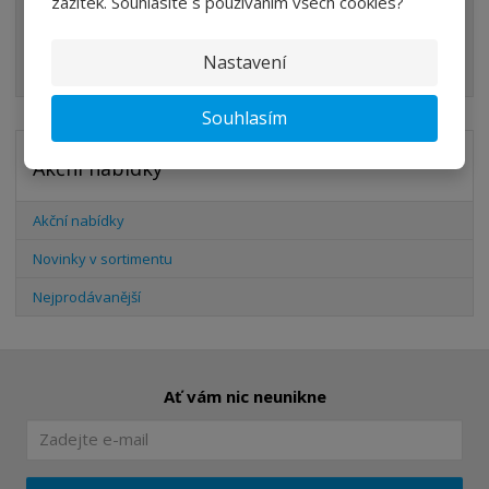
zážitek. Souhlasíte s používáním všech cookies?
ŠROUBENÍ
Nastavení
HADICE
Souhlasím
Akční nabídky
Akční nabídky
Novinky v sortimentu
Nejprodávanější
Ať vám nic neunikne