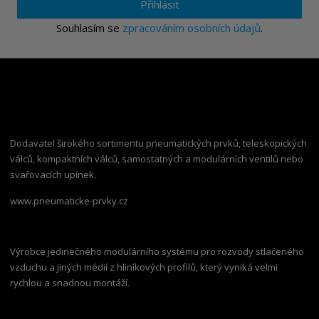
Přihlásit
Souhlasím se
zpracováním osobních údajů
.
Dodavatel širokého sortimentu pneumatických prvků, teleskopických
válců, kompaktních válců, samostatných a modulárních ventilů nebo
svařovacích upínek.
www.pneumaticke-prvky.cz
Výrobce jedinečného modulárního systému pro rozvody stlačeného
vzduchu a jiných médií z hliníkových profilů, který vyniká velmi
rychlou a snadnou montáží.