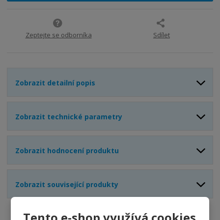
i
t
i
t
m
t
p
n
m
o
o
n
Zeptejte se odborníka
Sdílet
ž
o
č
s
ž
e
t
s
t
v
t
Zobrazit detailní popis
í
v
í
Zobrazit technické parametry
Zobrazit hodnocení produktu
Zobrazit související produkty
Tento e-shop využívá cookies