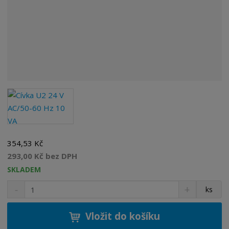
354,53 Kč
293,00 Kč bez DPH
SKLADEM
S
N
Z
ks
n
a
m
í
v
ě
ž
ý
Vložit do košíku
n
i
š