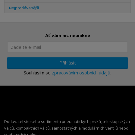
Nejprodávanější
Ať vám nic neunikne
Přihlásit
Souhlasím se
zpracováním osobních údajů
.
Dodavatel širokého sortimentu pneumatických prvků, teleskopických
válců, kompaktních válců, samostatných a modulárních ventilů nebo
svařovacích upínek.