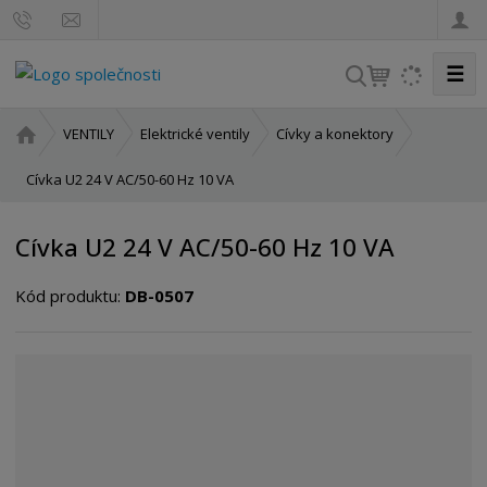
☰
V
y
h
Ú
VENTILY
Elektrické ventily
Cívky a konektory
l
v
o
Cívka U2 24 V AC/50-60 Hz 10 VA
e
d
d
n
a
Cívka U2 24 V AC/50-60 Hz 10 VA
í
t
s
Kód produktu:
DB-0507
t
r
a
n
a