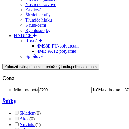
Nástrčné kovové
Závitové
Škrtící ventily
Tlumiče hluku
S funkcemi
Rychlospojky
HADICE
Rovné
4M98E PU-polyuretan
4MR PA12-polyamid
Spirálové
Zobrazit nákupního asistenta
Skrýt nákupního asistenta
Cena
Min. hodnota
Kč
Max. hodnota
Štítky
Skladem
(0)
Akce
(0)
Novinka
(1)