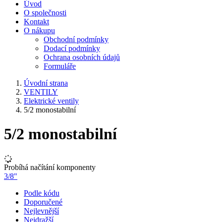
Úvod
O společnosti
Kontakt
O nákupu
Obchodní podmínky
Dodací podmínky
Ochrana osobních údajů
Formuláře
Úvodní strana
VENTILY
Elektrické ventily
5/2 monostabilní
5/2 monostabilní
Probíhá načítání komponenty
3/8"
Podle kódu
Doporučené
Nejlevnější
Nejdražší