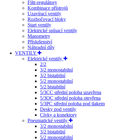
Filtr-regulátory
Kombinace přístrojů
Uzavírací ventily
Rozbočovací bloky
Start ventily
Elektrické spínací ventily
Manometry
Příslušenství
Náhradní díly
VENTILY
Elektrické ventily
2/2
3/2 monostabilní
3/2 bistabilní
5/2 monostabilní
5/2 bistabilní
5/3CC střední poloha uzavřena
5/3OC střední poloha otevřena
5/3PC střední poloha pod tlakem
Desky pod ventily
Cívky a konektory
Pneumatické ventily
3/2 monostabilní
3/2 bistabilní
5/2 monostabilní