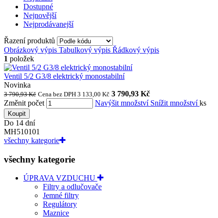
Dostupné
Nejnovější
Nejprodávanejší
Řazení produktů
Obrázkový výpis
Tabulkový výpis
Řádkový výpis
1
položek
Ventil 5/2 G3/8 elektrický monostabilní
Novinka
3 790,93 Kč
3 790,93 Kč
Cena bez DPH 3 133,00 Kč
Změnit počet
Navýšit množství
Snížit množství
ks
Koupit
Do 14 dní
MH510101
všechny kategorie
všechny kategorie
ÚPRAVA VZDUCHU
Filtry a odlučovače
Jemné filtry
Regulátory
Maznice