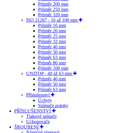
Průměr 200 mm
Průměr 250 mm
Průměr 320 mm
ISO 21287 - 16 až 100 mm
Průměr 16 mm
Průměr 20 mm
Průměr 25 mm
Průměr 32 mm
Průměr 40 mm
Průměr 50 mm
Průměr 63 mm
Průměr 80 mm
Průměr 100 mm
UNITOP - 40 až 63 mm
Průměr 40 mm
Průměr 50 mm
Průměr 63 mm
Příslušenství
Úchyty
Snímače polohy
PŘÍSLUŠENSTVÍ
Tlakové spínače
Uchopovače
ŠROUBENÍ
Nástrčné plastové