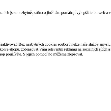
ich jsou nezbytné, zatímco jiné nám pomáhají vylepšit tento web a vá
deaktivovat. Bez nezbytných cookies souborů nelze naše služby smyslu
n e-shopu, zobrazovat Vám relevantní reklamu na sociálních sítích a 
hop používáte. S jejich pomocí ho můžeme zlepšovat.