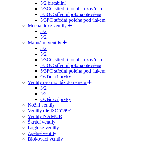
5/2 bistabilní
5/3CC střední poloha uzavřena
5/3OC střední poloha otevřena
5/3PC střední poloha pod tlakem
Mechanické ventily
3/2
5/2
Manuální ventily
3/2
5/2
5/3CC střední poloha uzavřena
5/3OC střední poloha otevřena
5/3PC střední poloha pod tlakem
Ovládací prvky
Ventily pro montáž do panelu
3/2
5/2
Ovládací prvky
Nožní ventily
Ventily dle ISO5599/1
Ventily NAMUR
Škrtící ventily
Logické ventily
Zpětné ventily
Blokovací ventily