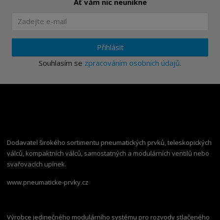
Ať vám nic neunikne
Přihlásit
Souhlasím se
zpracováním osobních údajů
.
Dodavatel širokého sortimentu pneumatických prvků, teleskopických
válců, kompaktních válců, samostatných a modulárních ventilů nebo
svařovacích upínek.
www.pneumaticke-prvky.cz
Výrobce jedinečného modulárního systému pro rozvody stlačeného