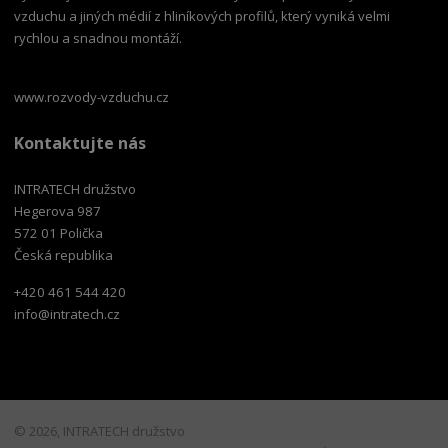
vzduchu a jiných médií z hliníkových profilů, který vyniká velmi
rychlou a snadnou montáží.
www.rozvody-vzduchu.cz
Kontaktujte nás
INTRATECH družstvo
Hegerova 987
572 01 Polička
Česká republika
+420 461 544 420
info@intratech.cz
© 2026, INTRATECH družstvo